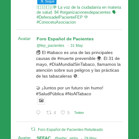
Seguir
🇪🇸🇪🇺💬 La voz de la ciudadanía en materia
de salud. 84 #organizacionesdepacientes 🗣
#DefensadelPacienteFEP 💚
#ConocetuAsociacion
Avatar
Foro Español de Pacientes
@fep_pacientes
·
31 May
🚭 El #tabaco es una de las principales
causas de #muerte prevenible 🌍. El 31 de
mayo, #DíaMundialSinTabaco, llamamos la
atención sobre sus peligros y las prácticas
de las tabacaleras 🚫.
🤝 ¡Juntos por un futuro sin humo!
#SaludPública #NoAlTabaco
4
5
Twitter
Foro Español de Pacientes Retuiteado
Avatar
SEFAC
@sefac_aldia
·
29 May