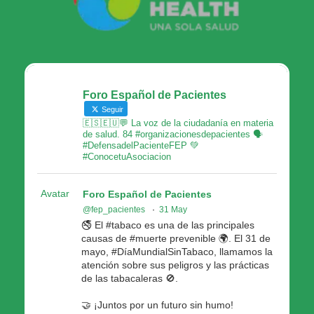
Foro Español de Pacientes
Seguir
🇪🇸🇪🇺💬 La voz de la ciudadanía en materia
de salud. 84 #organizacionesdepacientes 🗣
#DefensadelPacienteFEP 💚
#ConocetuAsociacion
Avatar
Foro Español de Pacientes
@fep_pacientes
·
31 May
🚭 El #tabaco es una de las principales
causas de #muerte prevenible 🌍. El 31 de
mayo, #DíaMundialSinTabaco, llamamos la
atención sobre sus peligros y las prácticas
de las tabacaleras 🚫.
🤝 ¡Juntos por un futuro sin humo!