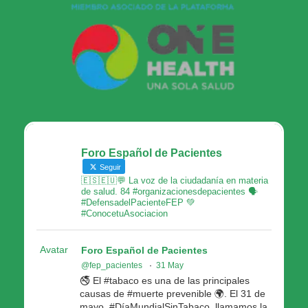
Foro Español de Pacientes
Seguir
🇪🇸🇪🇺💬 La voz de la ciudadanía en materia
de salud. 84 #organizacionesdepacientes 🗣
#DefensadelPacienteFEP 💚
#ConocetuAsociacion
Avatar
Foro Español de Pacientes
@fep_pacientes
·
31 May
🚭 El #tabaco es una de las principales
causas de #muerte prevenible 🌍. El 31 de
mayo, #DíaMundialSinTabaco, llamamos la