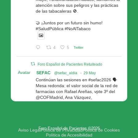
atención sobre sus peligros y las prácticas
de las tabacaleras 🚫.
🤝 ¡Juntos por un futuro sin humo!
#SaludPública #NoAlTabaco
4
5
Twitter
Foro Español de Pacientes Retuiteado
Avatar
SEFAC
@sefac_aldia
·
29 May
Continúan las sesiones en #sefac2026 🗣️
Mesa redonda: el valor social de la red de
farmacias con Rafael Areñas, vpte 3º del
@COFMadrid, Ana Vázquez,
@fep_pacientes Galicia, Antón Acevedo, d
Consellería de Política Social e Igualdad
@Xunta
Modera: @AnaMolinero1, vpta 1ª SEFAC
Foro Español de Pacientes ©2026
4
4
Twitter
Aviso Legal
Política de Privacidad
Política de Cookies
Política de Accesibilidad