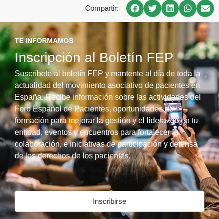
Compartir:
TE INFORMAMOS
Inscripción al Boletín FEP
Suscríbete al boletín FEP y mantente al día de toda la
actualidad del movimiento asociativo de pacientes en
España. Recibe información sobre las actividades del
Foro Español de Pacientes, oportunidades de
formación para mejorar la gestión y el liderazgo en tu
entidad, eventos y encuentros para fortalecer la
colaboración, e iniciativas de participación y defensa
de los derechos de los pacientes.
Inscribirse