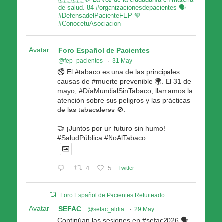
de salud. 84 #organizacionesdepacientes 🗣
#DefensadelPacienteFEP 💚
#ConocetuAsociacion
Avatar
Foro Español de Pacientes
@fep_pacientes
·
31 May
🚭 El #tabaco es una de las principales
causas de #muerte prevenible 🌍. El 31 de
mayo, #DíaMundialSinTabaco, llamamos la
atención sobre sus peligros y las prácticas
de las tabacaleras 🚫.
🤝 ¡Juntos por un futuro sin humo!
#SaludPública #NoAlTabaco
4
5
Twitter
Foro Español de Pacientes Retuiteado
Avatar
SEFAC
@sefac_aldia
·
29 May
Continúan las sesiones en #sefac2026 🗣️