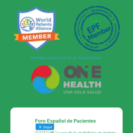
Foro Español de Pacientes
Seguir
🇪🇸🇪🇺💬 La voz de la ciudadanía en materia