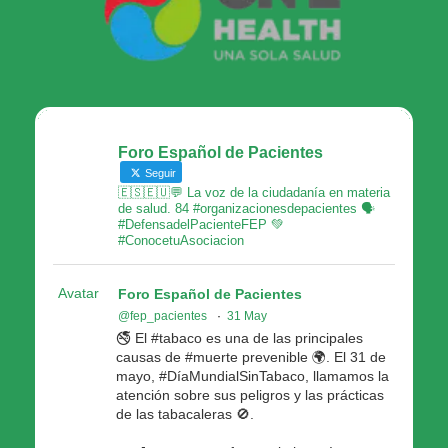
Foro Español de Pacientes
Seguir
🇪🇸🇪🇺💬 La voz de la ciudadanía en materia
de salud. 84 #organizacionesdepacientes 🗣
#DefensadelPacienteFEP 💚
#ConocetuAsociacion
Avatar
Foro Español de Pacientes
@fep_pacientes
·
31 May
🚭 El #tabaco es una de las principales
causas de #muerte prevenible 🌍. El 31 de
mayo, #DíaMundialSinTabaco, llamamos la
atención sobre sus peligros y las prácticas
de las tabacaleras 🚫.