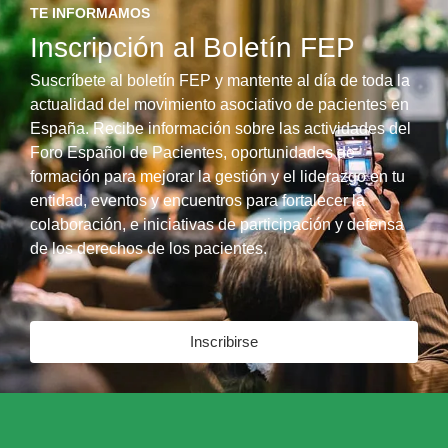
TE INFORMAMOS
Inscripción al Boletín FEP
Suscríbete al boletín FEP y mantente al día de toda la
actualidad del movimiento asociativo de pacientes en
España. Recibe información sobre las actividades del
Foro Español de Pacientes, oportunidades de
formación para mejorar la gestión y el liderazgo en tu
entidad, eventos y encuentros para fortalecer la
colaboración, e iniciativas de participación y defensa
de los derechos de los pacientes.
Inscribirse