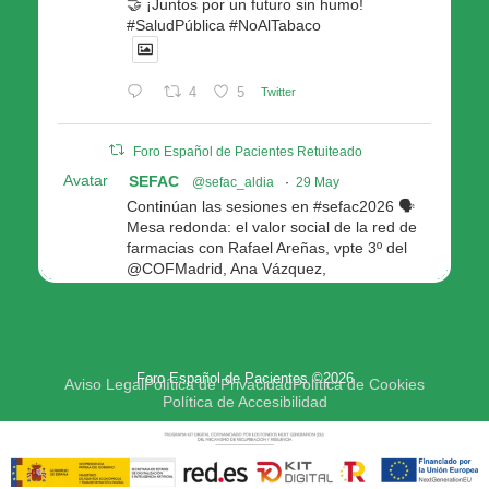
🤝 ¡Juntos por un futuro sin humo!
#SaludPública #NoAlTabaco
4
5
Twitter
Foro Español de Pacientes Retuiteado
Avatar
SEFAC
@sefac_aldia
·
29 May
Continúan las sesiones en #sefac2026 🗣️
Mesa redonda: el valor social de la red de
farmacias con Rafael Areñas, vpte 3º del
@COFMadrid, Ana Vázquez,
@fep_pacientes Galicia, Antón Acevedo, d
Consellería de Política Social e Igualdad
@Xunta
Modera: @AnaMolinero1, vpta 1ª SEFAC
Foro Español de Pacientes ©2026
4
4
Twitter
Aviso Legal
Política de Privacidad
Política de Cookies
Política de Accesibilidad
Avatar
Foro Español de Pacientes
@fep_pacientes
·
29 May