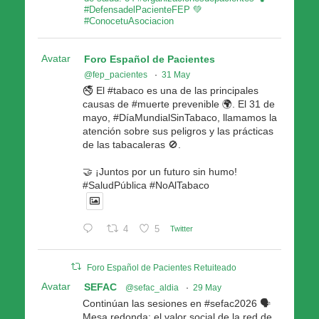
#DefensadelPacienteFEP 💚
#ConocetuAsociacion
Avatar
Foro Español de Pacientes
@fep_pacientes
·
31 May
🚭 El #tabaco es una de las principales
causas de #muerte prevenible 🌍. El 31 de
mayo, #DíaMundialSinTabaco, llamamos la
atención sobre sus peligros y las prácticas
de las tabacaleras 🚫.
🤝 ¡Juntos por un futuro sin humo!
#SaludPública #NoAlTabaco
4
5
Twitter
Foro Español de Pacientes Retuiteado
Avatar
SEFAC
@sefac_aldia
·
29 May
Continúan las sesiones en #sefac2026 🗣️
Mesa redonda: el valor social de la red de