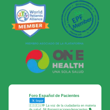
Foro Español de Pacientes
Seguir
🇪🇸🇪🇺💬 La voz de la ciudadanía en materia
de salud. 84 #organizacionesdepacientes 🗣