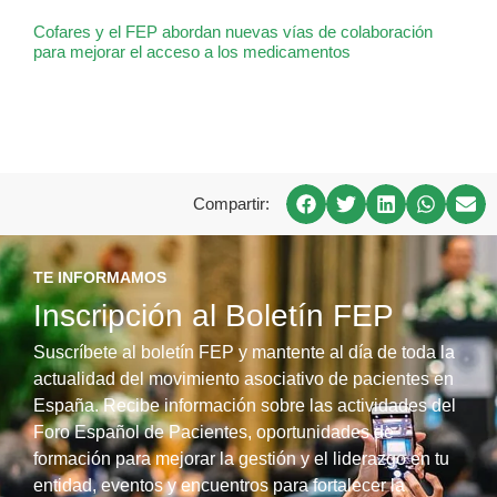
Cofares y el FEP abordan nuevas vías de colaboración
para mejorar el acceso a los medicamentos
Compartir:
TE INFORMAMOS
Inscripción al Boletín FEP
Suscríbete al boletín FEP y mantente al día de toda la
actualidad del movimiento asociativo de pacientes en
España. Recibe información sobre las actividades del
Foro Español de Pacientes, oportunidades de
formación para mejorar la gestión y el liderazgo en tu
entidad, eventos y encuentros para fortalecer la