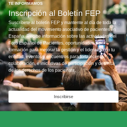
TE INFORMAMOS
Inscripción al Boletín FEP
Suscríbete al boletín FEP y mantente al día de toda la
actualidad del movimiento asociativo de pacientes en
España. Recibe información sobre las actividades del
Foro Español de Pacientes, oportunidades de
formación para mejorar la gestión y el liderazgo en tu
entidad, eventos y encuentros para fortalecer la
colaboración, e iniciativas de participación y defensa
de los derechos de los pacientes.
Inscribirse