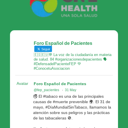
Foro Español de Pacientes
Seguir
🇪🇸🇪🇺💬 La voz de la ciudadanía en materia
de salud. 84 #organizacionesdepacientes 🗣
#DefensadelPacienteFEP 💚
#ConocetuAsociacion
Avatar
Foro Español de Pacientes
@fep_pacientes
·
31 May
🚭 El #tabaco es una de las principales
causas de #muerte prevenible 🌍. El 31 de
mayo, #DíaMundialSinTabaco, llamamos la
atención sobre sus peligros y las prácticas
de las tabacaleras 🚫.