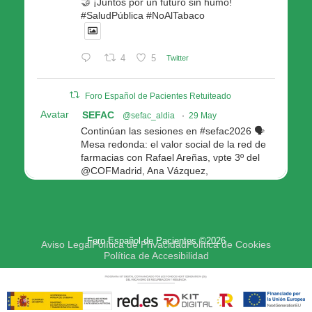
🤝 ¡Juntos por un futuro sin humo!
#SaludPública #NoAlTabaco
4
5
Twitter
Foro Español de Pacientes Retuiteado
Avatar
SEFAC
@sefac_aldia
·
29 May
Continúan las sesiones en #sefac2026 🗣️
Mesa redonda: el valor social de la red de
farmacias con Rafael Areñas, vpte 3º del
@COFMadrid, Ana Vázquez,
@fep_pacientes Galicia, Antón Acevedo, d
Consellería de Política Social e Igualdad
@Xunta
Modera: @AnaMolinero1, vpta 1ª SEFAC
Foro Español de Pacientes ©2026
4
4
Twitter
Aviso Legal
Política de Privacidad
Política de Cookies
Política de Accesibilidad
Avatar
Foro Español de Pacientes
@fep_pacientes
·
29 May
🟢Hoy Antonio Manfredi, delegado del FEP,