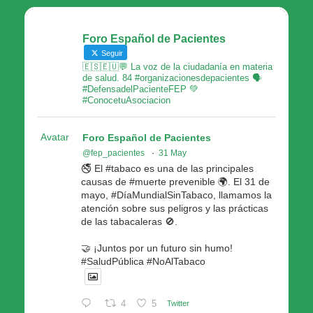
Foro Español de Pacientes
Seguir
🇪🇸🇪🇺💬 La voz de la ciudadanía en materia
de salud. 84 #organizacionesdepacientes 🗣
#DefensadelPacienteFEP 💚
#ConocetuAsociacion
Avatar
Foro Español de Pacientes
@fep_pacientes
·
31 May
🚭 El #tabaco es una de las principales
causas de #muerte prevenible 🌍. El 31 de
mayo, #DíaMundialSinTabaco, llamamos la
atención sobre sus peligros y las prácticas
de las tabacaleras 🚫.
🤝 ¡Juntos por un futuro sin humo!
#SaludPública #NoAlTabaco
4
5
Twitter