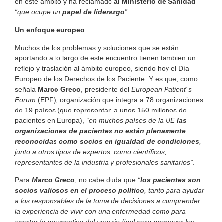
en este ámbito y ha reclamado
al Ministerio de Sanidad
“que ocupe un
papel de liderazgo
”
.
Un enfoque europeo
Muchos de los problemas y soluciones que se están
aportando a lo largo de este encuentro tienen también un
reflejo y traslación al ámbito europeo, siendo hoy el Día
Europeo de los Derechos de los Paciente. Y es que, como
señala
Marco Greco
, presidente del
European Patient´s
Forum
(EPF), organización que integra a 78 organizaciones
de 19 países (que representan a unos 150 millones de
pacientes en Europa),
“en muchos países de la UE
las
organizaciones de pacientes no están plenamente
reconocidas como socios en igualdad de condiciones
,
junto a otros tipos de expertos, como científicos,
representantes de la industria y profesionales sanitarios”
.
Para
Marco Greco
, no cabe duda que
“
los pacientes son
socios valiosos en el proceso político
, tanto para ayudar
a los responsables de la toma de decisiones a comprender
la experiencia de vivir con una enfermedad como para
aportar la perspectiva del usuario final para promover los