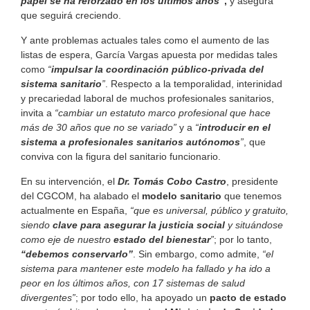
papel se ha reforzado en los últimos años”
,
y asegura
que seguirá creciendo.
Y ante problemas actuales tales como el aumento de las
listas de espera, García Vargas apuesta por medidas tales
como
“
impulsar la coordinación público-privada del
sistema sanitario
”
. Respecto a la temporalidad, interinidad
y precariedad laboral de muchos profesionales sanitarios,
invita a
“cambiar un estatuto marco profesional que hace
más de 30 años que no se variado”
y a
“
introducir en el
sistema a profesionales sanitarios autónomos
”
, que
conviva con la figura del sanitario funcionario.
En su intervención, el
Dr. Tomás Cobo Castro
, presidente
del CGCOM, ha alabado el
modelo sanitario
que tenemos
actualmente en España,
“que es universal, público y gratuito,
siendo
clave para asegurar la justicia social
y situándose
como eje de nuestro
estado del bienestar
”
; por lo tanto,
“debemos conservarlo”
. Sin embargo, como admite,
“e
l
sistema para mantener este modelo ha fallado y ha ido a
peor en los últimos años, con 17 sistemas de salud
divergentes”
; por todo ello, ha apoyado un
pacto de estado