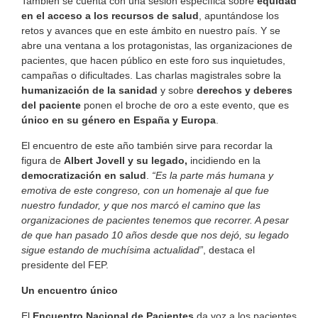
También se cuenta con una sesión específica sobre
equidad
en el acceso a los recursos de salud
, apuntándose los
retos y avances que en este ámbito en nuestro país. Y se
abre una ventana a los protagonistas, las organizaciones de
pacientes, que hacen público en este foro sus inquietudes,
campañas o dificultades. Las charlas magistrales sobre la
humanización de la sanidad
y sobre
derechos y deberes
del paciente
ponen el broche de oro a este evento, que es
único en su género en España y Europa
.
El encuentro de este año también sirve para recordar la
figura de
Albert Jovell y su legado,
incidiendo en la
democratización en salud
.
“Es la parte más humana y
emotiva de este congreso, con un homenaje al que fue
nuestro fundador, y que nos marcó el camino que las
organizaciones de pacientes tenemos que recorrer. A pesar
de que han pasado 10 años desde que nos dejó, su legado
sigue estando de muchísima actualidad”
, destaca el
presidente del FEP.
Un encuentro único
El
Encuentro Nacional de Pacientes
da voz a los pacientes