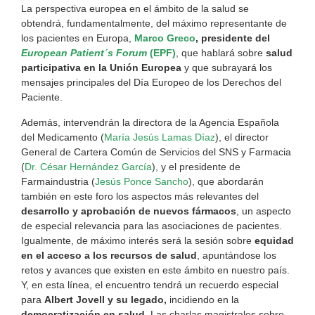
La perspectiva europea en el ámbito de la salud se
obtendrá, fundamentalmente, del máximo representante de
los pacientes en Europa,
Marco Greco
, presidente del
European Patient´s Forum
(EPF)
, que hablará sobre
salud
participativa en la Unión Europea
y que subrayará los
mensajes principales del Día Europeo de los Derechos del
Paciente.
Además, intervendrán la directora de la Agencia Española
del Medicamento (
María Jesús Lamas Díaz
), el director
General de Cartera Común de Servicios del SNS y Farmacia
(
Dr. César Hernández García
), y el presidente de
Farmaindustria (
Jesús Ponce Sancho
), que abordarán
también en este foro los aspectos más relevantes del
desarrollo y aprobación de nuevos fármacos
, un aspecto
de especial relevancia para las asociaciones de pacientes.
Igualmente, de máximo interés será la sesión sobre
equidad
en el acceso a los recursos de salud
, apuntándose los
retos y avances que existen en este ámbito en nuestro país.
Y, en esta línea, el encuentro tendrá un recuerdo especial
para
Albert Jovell y su legado,
incidiendo en la
democratización en salud
. Las charlas magistrales sobre