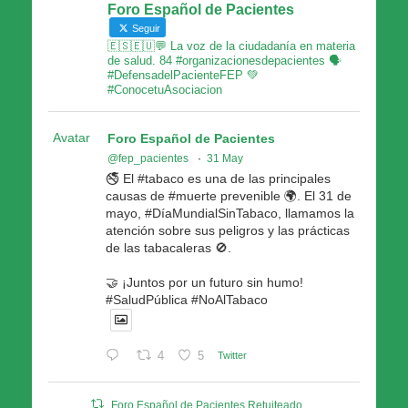
Foro Español de Pacientes
Seguir
🇪🇸🇪🇺💬 La voz de la ciudadanía en materia
de salud. 84 #organizacionesdepacientes 🗣
#DefensadelPacienteFEP 💚
#ConocetuAsociacion
Avatar
Foro Español de Pacientes
@fep_pacientes
·
31 May
🚭 El #tabaco es una de las principales
causas de #muerte prevenible 🌍. El 31 de
mayo, #DíaMundialSinTabaco, llamamos la
atención sobre sus peligros y las prácticas
de las tabacaleras 🚫.
🤝 ¡Juntos por un futuro sin humo!
#SaludPública #NoAlTabaco
4
5
Twitter
Foro Español de Pacientes Retuiteado