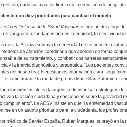
e gestión, dado su impacto directo en la reducción de hospitaliz
ifiesto con diez prioridades para cambiar el modelo
fiesto en Defensa de la Salud Vascular
recoge un decálogo de p
r de vanguardia, fundamentada en la equidad, la efectividad y l
us ejes, la Alianza subraya la necesidad de reconocer la salud v
 modelos de atención coordinada que aborden de forma conjunta 
onsable de su tratamiento, y combatir dos barreras estructurale
cia y la inercia diagnóstica y terapéutica. “Los pacientes con
ntes del riesgo real. Necesitamos información clara, seguimient
, reclamó durante la rueda de prensa Maite San Saturnino, rep
logo también insiste en la urgencia de impulsar estrategias
ctiven la acción ciudadana y conciencien sobre la gravedad re
o cumplimiento”. La AESV insiste en que “la enfermedad vascu
rtirse en un asunto prioritario para la ciudadanía, los profesiona
ctor médico de Servier España, Rubén Marques, subrayó en la 