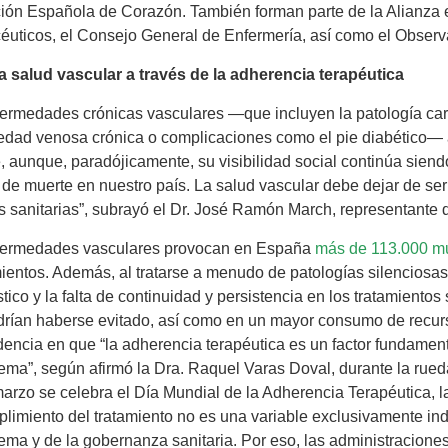
ón Española de Corazón. También forman parte de la Alianza e
uticos, el Consejo General de Enfermería, así como el Observ
a salud vascular a través de la adherencia terapéutica
ermedades crónicas vasculares —que incluyen la patología cardio
dad venosa crónica o complicaciones como el pie diabético— 
 aunque, paradójicamente, su visibilidad social continúa siend
de muerte en nuestro país. La salud vascular debe dejar de ser i
as sanitarias”, subrayó el Dr. José Ramón March, representante
fermedades vasculares provocan en España
más de 113.000 mu
mientos. Además, al tratarse a menudo de patologías silenciosas 
tico y la falta de continuidad y persistencia en los tratamiento
rían haberse evitado, así como en un mayor consumo de recursos
encia en que “la adherencia terapéutica es un factor fundament
tema”, según afirmó la Dra. Raquel Varas Doval, durante la rue
arzo se celebra el Día Mundial de la Adherencia Terapéutica, 
plimiento del tratamiento no es una variable exclusivamente ind
tema y de la gobernanza sanitaria. Por eso, las administracion