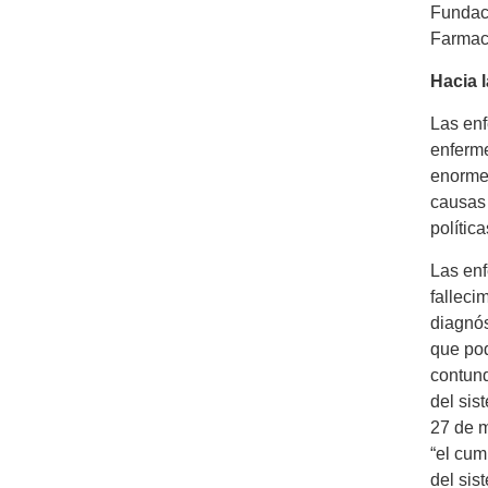
Fundaci
Farmacé
Hacia l
Las enf
enferme
enorme,
causas 
polític
Las en
falleci
diagnós
que pod
contund
del sis
27 de m
“el cum
del sis