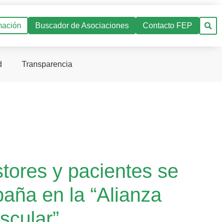
mación
Buscador de Asociaciones
Contacto FEP
d
Transparencia
stores y pacientes se
aña en la “Alianza
scular”