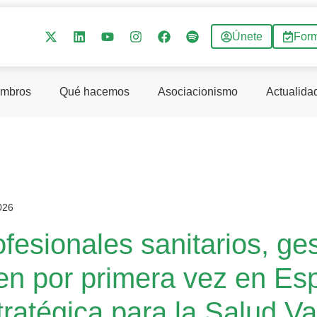
Únete
For
mbros
Qué hacemos
Asociacionismo
Actualida
026
fesionales sanitarios, ge
en por primera vez en Esp
tratégica para la Salud Va