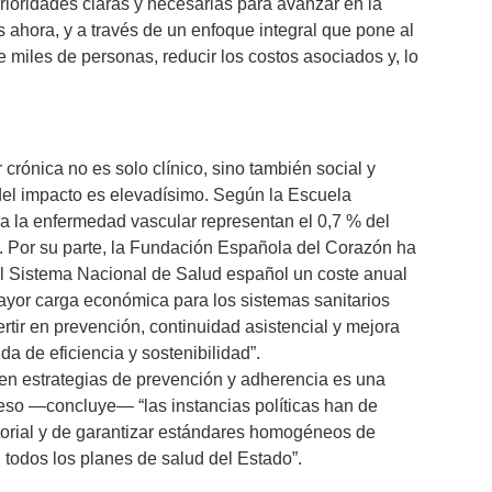
rioridades claras y necesarias para avanzar en la
 ahora, y a través de un enfoque integral que pone al
 miles de personas, reducir los costos asociados y, lo
rónica no es solo clínico, sino también social y
del impacto es elevadísimo. Según la Escuela
 a la enfermedad vascular representan el 0,7 % del
l. Por su parte, la Fundación Española del Corazón ha
l Sistema Nacional de Salud español un coste anual
yor carga económica para los sistemas sanitarios
rtir en prevención, continuidad asistencial y mejora
a de eficiencia y sostenibilidad”.
n en estrategias de prevención y adherencia es una
r eso —concluye— “las instancias políticas han de
ritorial y de garantizar estándares homogéneos de
 todos los planes de salud del Estado”.