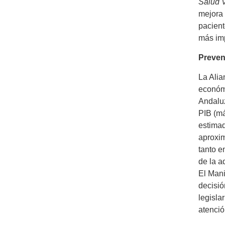
Salud 
mejora 
pacient
más imp
Preven
La Alia
económi
Andaluz
PIB (má
estimad
aproxim
tanto e
de la a
El Mani
decisió
legisla
atenció