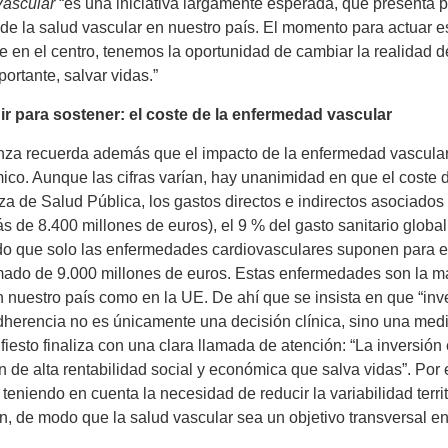
Vascular
“es una iniciativa largamente esperada, que presenta p
de la salud vascular en nuestro país. El momento para actuar es
e en el centro, tenemos la oportunidad de cambiar la realidad de
ortante, salvar vidas.”
ir para sostener: el coste de la enfermedad vascular
nza recuerda además que el impacto de la enfermedad vascular c
co. Aunque las cifras varían, hay unanimidad en que el coste 
a de Salud Pública, los gastos directos e indirectos asociados
s de 8.400 millones de euros), el 9 % del gasto sanitario globa
o que solo las enfermedades cardiovasculares suponen para e
ado de 9.000 millones de euros. Estas enfermedades son la ma
n nuestro país como en la UE. De ahí que se insista en que “inve
dherencia no es únicamente una decisión clínica, sino una medid
fiesto finaliza con una clara llamada de atención: “La inversió
n de alta rentabilidad social y económica que salva vidas”. Po
r teniendo en cuenta la necesidad de reducir la variabilidad ter
n, de modo que la salud vascular sea un objetivo transversal en