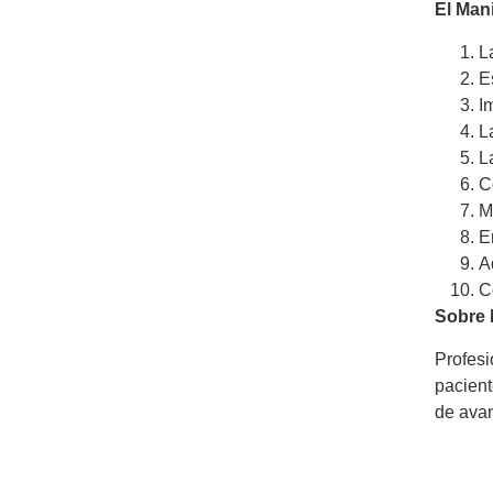
El Man
L
E
I
L
L
C
M
E
A
C
Sobre
Profesi
pacient
de avan