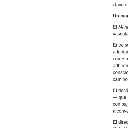
clave d
Un man
El
Mani
vascula
Entre s
adoptar
corresp
adheren
conscie
camino”
El decá
— que a
con baj
a conve
El dire