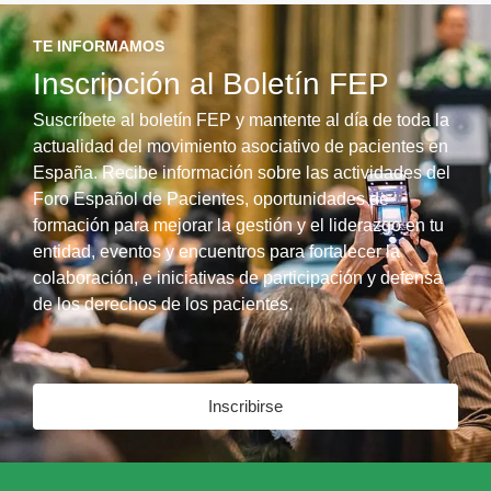
TE INFORMAMOS
Inscripción al Boletín FEP
Suscríbete al boletín FEP y mantente al día de toda la
actualidad del movimiento asociativo de pacientes en
España. Recibe información sobre las actividades del
Foro Español de Pacientes, oportunidades de
formación para mejorar la gestión y el liderazgo en tu
entidad, eventos y encuentros para fortalecer la
colaboración, e iniciativas de participación y defensa
de los derechos de los pacientes.
Inscribirse