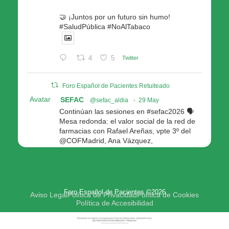
🤝 ¡Juntos por un futuro sin humo!
#SaludPública #NoAlTabaco
4
5
Twitter
Foro Español de Pacientes Retuiteado
Avatar
SEFAC
@sefac_aldia
·
29 May
Continúan las sesiones en #sefac2026 🗣️
Mesa redonda: el valor social de la red de
farmacias con Rafael Areñas, vpte 3º del
@COFMadrid, Ana Vázquez,
@fep_pacientes Galicia, Antón Acevedo, d
Consellería de Política Social e Igualdad
@Xunta
Modera: @AnaMolinero1, vpta 1ª SEFAC
Foro Español de Pacientes ©2026
4
4
Twitter
Aviso Legal
Política de Privacidad
Política de Cookies
Política de Accesibilidad
Avatar
Foro Español de Pacientes