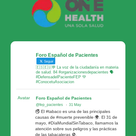
Foro Español de Pacientes
Seguir
🇪🇸🇪🇺💬 La voz de la ciudadanía en materia
de salud. 84 #organizacionesdepacientes 🗣
#DefensadelPacienteFEP 💚
#ConocetuAsociacion
Avatar
Foro Español de Pacientes
@fep_pacientes
·
31 May
🚭 El #tabaco es una de las principales
causas de #muerte prevenible 🌍. El 31 de
mayo, #DíaMundialSinTabaco, llamamos la
atención sobre sus peligros y las prácticas
de las tabacaleras 🚫.