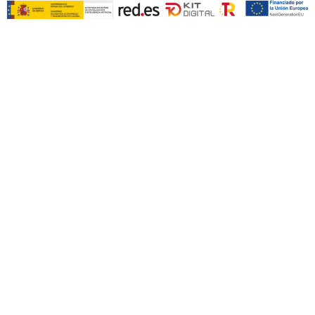
@fep_pacientes
·
29 May
🟢Hoy Antonio Manfredi, delegado del FEP,
participa en la Mesa: Comunicar One
Health: los medios y la responsabilidad
social de informar sobre salud y medio
ambiente, del III Congreso Nacional One
Health en acción, conectando ideas,
personas y soluciones
1
2
Twitter
Avatar
Foro Español de Pacientes
@fep_pacientes
·
29 May
🟢En “Más Salud, Menos Riesgos”
analizaremos el impacto del estrés en el
desarrollo de enfermedades crónicas
🗣️ Dra. Marina Díaz Marsá y Manuel
Movilla Movilla
📍3 junio | CaixaForum Sevilla + streaming