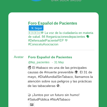
Foro Español de Pacientes
Seguir
🇪🇸🇪🇺💬 La voz de la ciudadanía en materia
de salud. 84 #organizacionesdepacientes 🗣
#DefensadelPacienteFEP 💚
#ConocetuAsociacion
Avatar
Foro Español de Pacientes
@fep_pacientes
·
31 May
🚭 El #tabaco es una de las principales
causas de #muerte prevenible 🌍. El 31 de
mayo, #DíaMundialSinTabaco, llamamos la
atención sobre sus peligros y las prácticas
de las tabacaleras 🚫.
🤝 ¡Juntos por un futuro sin humo!
#SaludPública #NoAlTabaco