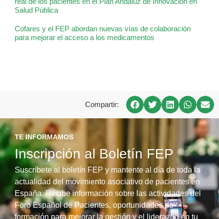
real de los pacientes en el Plan Andaluz de Innovación en
Salud Pública
Cofares y el FEP abordan nuevas vías de colaboración
para mejorar el acceso a los medicamentos
Compartir:
TE INFORMAMOS
Inscripción al Boletín FEP
Suscríbete al boletín FEP y mantente al día de toda la
actualidad del movimiento asociativo de pacientes en
España. Recibe información sobre las actividades del
Foro Español de Pacientes, oportunidades de
formación para mejorar la gestión y el liderazgo en tu