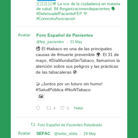
🇪🇸🇪🇺💬 La voz de la ciudadanía en materia
de salud. 84 #organizacionesdepacientes 🗣
#DefensadelPacienteFEP 💚
#ConocetuAsociacion
Avatar
Foro Español de Pacientes
@fep_pacientes
·
31 May
🚭 El #tabaco es una de las principales
causas de #muerte prevenible 🌍. El 31 de
mayo, #DíaMundialSinTabaco, llamamos la
atención sobre sus peligros y las prácticas
de las tabacaleras 🚫.
🤝 ¡Juntos por un futuro sin humo!
#SaludPública #NoAlTabaco
4
5
Twitter
Foro Español de Pacientes Retuiteado
Avatar
SEFAC
@sefac_aldia
·
29 May