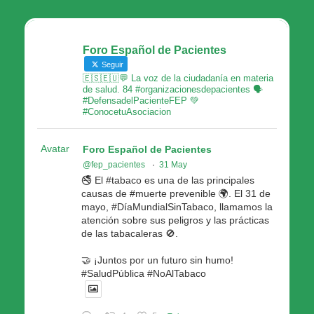
Foro Español de Pacientes
Seguir
🇪🇸🇪🇺💬 La voz de la ciudadanía en materia
de salud. 84 #organizacionesdepacientes 🗣
#DefensadelPacienteFEP 💚
#ConocetuAsociacion
Avatar
Foro Español de Pacientes
@fep_pacientes
·
31 May
🚭 El #tabaco es una de las principales
causas de #muerte prevenible 🌍. El 31 de
mayo, #DíaMundialSinTabaco, llamamos la
atención sobre sus peligros y las prácticas
de las tabacaleras 🚫.
🤝 ¡Juntos por un futuro sin humo!
#SaludPública #NoAlTabaco