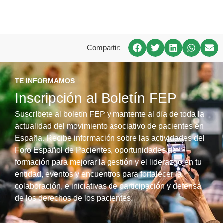
Compartir:
TE INFORMAMOS
Inscripción al Boletín FEP
Suscríbete al boletín FEP y mantente al día de toda la
actualidad del movimiento asociativo de pacientes en
España. Recibe información sobre las actividades del
Foro Español de Pacientes, oportunidades de
formación para mejorar la gestión y el liderazgo en tu
entidad, eventos y encuentros para fortalecer la
colaboración, e iniciativas de participación y defensa
de los derechos de los pacientes.