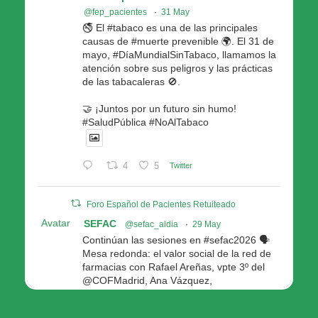
@fep_pacientes
·
31 May
🚭 El #tabaco es una de las principales
causas de #muerte prevenible 🌍. El 31 de
mayo, #DíaMundialSinTabaco, llamamos la
atención sobre sus peligros y las prácticas
de las tabacaleras 🚫.
🤝 ¡Juntos por un futuro sin humo!
#SaludPública #NoAlTabaco
4
5
Twitter
Foro Español de Pacientes Retuiteado
Avatar
SEFAC
@sefac_aldia
·
29 May
Continúan las sesiones en #sefac2026 🗣️
Mesa redonda: el valor social de la red de
farmacias con Rafael Areñas, vpte 3º del
@COFMadrid, Ana Vázquez,
@fep_pacientes Galicia, Antón Acevedo, d
Consellería de Política Social e Igualdad