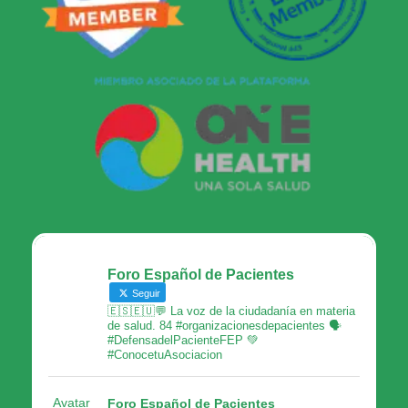
Foro Español de Pacientes
Seguir
🇪🇸🇪🇺💬 La voz de la ciudadanía en materia
de salud. 84 #organizacionesdepacientes 🗣
#DefensadelPacienteFEP 💚
#ConocetuAsociacion
Avatar
Foro Español de Pacientes