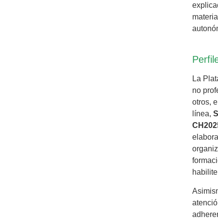
explica
materia
autonóm
Perfil
La Plat
no prof
otros, 
línea,
S
CH202
elabora
organiz
formaci
habilit
Asimism
atenció
adheren