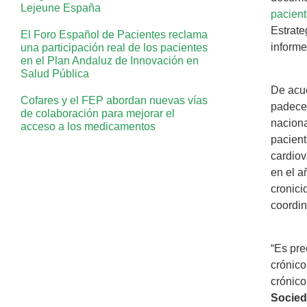
Lejeune España
pacient
Estrate
El Foro Español de Pacientes reclama
informe
una participación real de los pacientes
en el Plan Andaluz de Innovación en
Salud Pública
De acue
Cofares y el FEP abordan nuevas vías
padecen
de colaboración para mejorar el
naciona
acceso a los medicamentos
pacient
cardiov
en el a
cronici
coordin
“Es pre
crónico
crónico
Socied