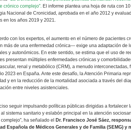
e crónico complejo”.
El informe plantea una hoja de ruta con 10 
gia Nacional de Cronicidad, aprobada en el año 2012 y evaluad
s en los años 2019 y 2021.
rdo con los expertos, el aumento en el número de pacientes c
 más de una enfermedad crónica— exige una adaptación de los
les y autonómicos. En este sentido, se estima que el uso de 
es presentan múltiples enfermedades crónicas y comorbilidades
ascular, renal y metabólico (CRM), a menudo interconectadas, 
ño 2023 en España. Ante este desafío, la Atención Primaria rep
dad y en la reducción de la mortalidad asociada a través del dia
ación entre niveles asistenciales.
ciso seguir impulsando políticas públicas dirigidas a fortalecer 
 al sistema sanitario y eslabón principal en la atención sociosa
 complejo”, ha señalado el
Dr. Francisco José Sáez, responsa
ad Española de Médicos Generales y de Familia (SEMG) y 