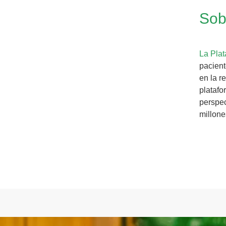
Sob
La Pla
pacient
en la r
platafo
perspec
millone