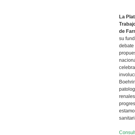
La Pla
Trabaj
de Far
su fund
debate 
propues
naciona
celebra
involuc
Boehrin
patolog
renales
progres
estamos
sanitar
Consult