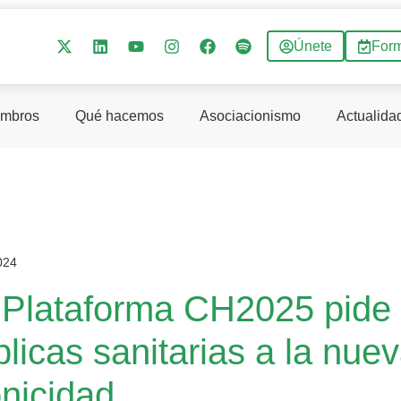
Únete
For
mbros
Qué hacemos
Asociacionismo
Actualida
024
 Plataforma CH2025 pide a
licas sanitarias a la nuev
onicidad