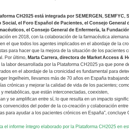
taforma CH2025 está integrada por SEMERGEN, SEMFYC, SE
o Social, el Foro Español de Pacientes, el Consejo General 
macéuticos, el Consejo General de Enfermería, la Fundac
ación en 2018, con la colaboración de la farmacéutica alemana, 
en el que todos los agentes implicados en el abordaje de la cr
tas para hacer que la mejora de la situación de los pacientes c
l. Por último,
Marta Carrera, directora de Market Access & H
 la labor desarrollada por la Plataforma CH2025 ya que pone de
rados en el abordaje de la cronicidad es fundamental para det
ger Ingelheim, llevamos más de 70 años en España trabajando p
ías crónicas y mejorar la calidad de vida de los pacientes; co
 y metabólicas, que están interconectadas, coexisten,
an y se amplifican entre sí, lo que resulta en un impacto signific
 convencidos del poder de la co-creación y colaboración entre 
ias para ayudar a los pacientes crónicos en España”, concluye 
a el informe íntegro elaborado por la Plataforma CH2025 en es