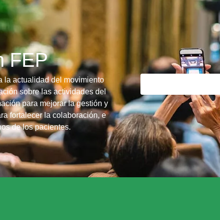
ín FEP
a la actualidad del movimiento
ción sobre las actividades del
ación para mejorar la gestión y
ra fortalecer la colaboración, e
chos de los pacientes.