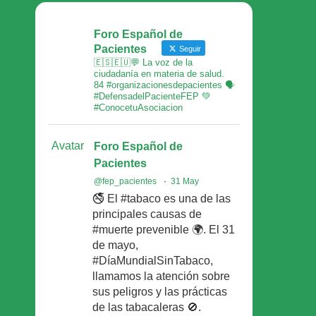
Foro Español de
Pacientes
Seguir
🇪🇸🇪🇺💬 La voz de la
ciudadanía en materia de salud.
84 #organizacionesdepacientes 🗣
#DefensadelPacienteFEP 💚
#ConocetuAsociacion
Avatar
Foro Español de
Pacientes
@fep_pacientes
·
31 May
🚭 El #tabaco es una de las
principales causas de
#muerte prevenible 🌍. El 31
de mayo,
#DíaMundialSinTabaco,
llamamos la atención sobre
sus peligros y las prácticas
de las tabacaleras 🚫.