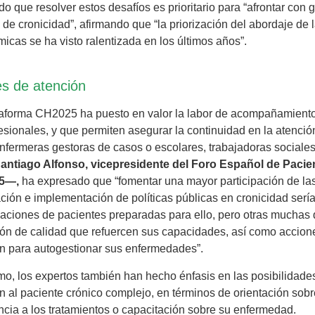
do que resolver estos desafíos es prioritario para “afrontar con 
 de cronicidad”, afirmando que “la priorización del abordaje de l
icas se ha visto ralentizada en los últimos años”.
es de atención
aforma CH2025 ha puesto en valor la labor de acompañamiento 
esionales, y que permiten asegurar la continuidad en la atención
enfermeras gestoras de casos o escolares, trabajadoras sociale
antiago Alfonso, vicepresidente del Foro Español de Paci
5—,
ha expresado que “fomentar una mayor participación de las 
ción e implementación de políticas públicas en cronicidad ser
aciones de pacientes preparadas para ello, pero otras muchas 
ón de calidad que refuercen sus capacidades, así como accione
en para autogestionar sus enfermedades”.
o, los expertos también han hecho énfasis en las posibilidade
n al paciente crónico complejo, en términos de orientación so
cia a los tratamientos o capacitación sobre su enfermedad.