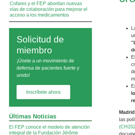
Cofares y el FEP abordan nuevas
vías de colaboración para mejorar el
acceso a los medicamentos
L
u
Solicitud de
“
miembro
d
E
¡Únete a un movimiento de
c
defensa de pacientes fuerte y
d
unido!
m
E
Inscríbete ahora
l
r
Madrid
Últimas Noticias
las pol
(CH2025
El FEP conoce el modelo de atención
integral de la Fundación Jérôme
docum