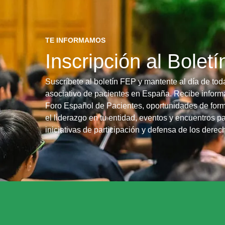
TE INFORMAMOS
Inscripción al Bolet
Suscríbete al boletín FEP y mantente al día de tod
asociativo de pacientes en España. Recibe informa
Foro Español de Pacientes, oportunidades de form
el liderazgo en tu entidad, eventos y encuentros pa
iniciativas de participación y defensa de los dere