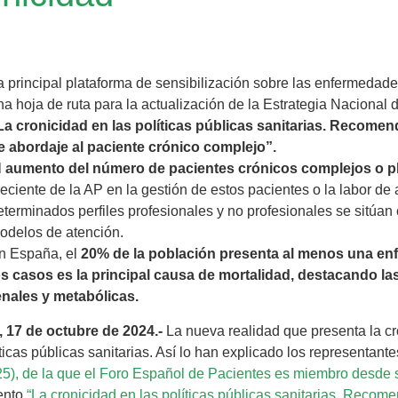
a principal plataforma de sensibilización sobre las enfermedad
na hoja de ruta para la actualización de la Estrategia Nacional 
La cronicidad en las políticas públicas sanitarias. Recome
e abordaje al paciente crónico complejo”.
l
aumento del número de pacientes crónicos complejos o pl
reciente de la AP en la gestión de estos pacientes o la labor 
eterminados perfiles profesionales y no profesionales se sitúa
odelos de atención.
n España, el
20% de la población presenta al menos una enf
os casos es la principal causa de mortalidad, destacando l
enales y metabólicas.
, 17 de octubre de 2024.-
La nueva realidad que presenta la c
íticas públicas sanitarias. Así lo han explicado los representant
), de la que el Foro Español de Pacientes es miembro desde s
ento
“La cronicidad en las políticas públicas sanitarias. Reco