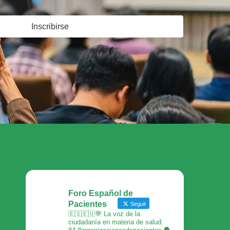
Inscribirse
Foro Español de
Pacientes
Seguir
🇪🇸🇪🇺💬 La voz de la
ciudadanía en materia de salud.