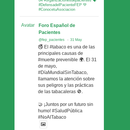
84 #organizacionesdepacientes 🗣
#DefensadelPacienteFEP 💚
#ConocetuAsociacion
Avatar
Foro Español de
Pacientes
@fep_pacientes
·
31 May
🚭 El #tabaco es una de las
principales causas de
#muerte prevenible 🌍. El 31
de mayo,
#DíaMundialSinTabaco,
llamamos la atención sobre
sus peligros y las prácticas
de las tabacaleras 🚫.
🤝 ¡Juntos por un futuro sin
humo! #SaludPública
#NoAlTabaco