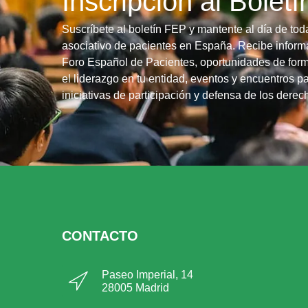
Inscripción al Bolet
Suscríbete al boletín FEP y mantente al día de tod
asociativo de pacientes en España. Recibe informa
Foro Español de Pacientes, oportunidades de form
el liderazgo en tu entidad, eventos y encuentros pa
iniciativas de participación y defensa de los dere
CONTACTO
Paseo Imperial, 14
28005 Madrid