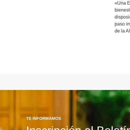
«Una Es
bienest
disposi
paso im
de la A
TE INFORMAMOS