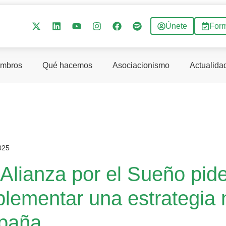
Únete
For
mbros
Qué hacemos
Asociacionismo
Actualida
025
 Alianza por el Sueño pid
plementar una estrategia 
paña