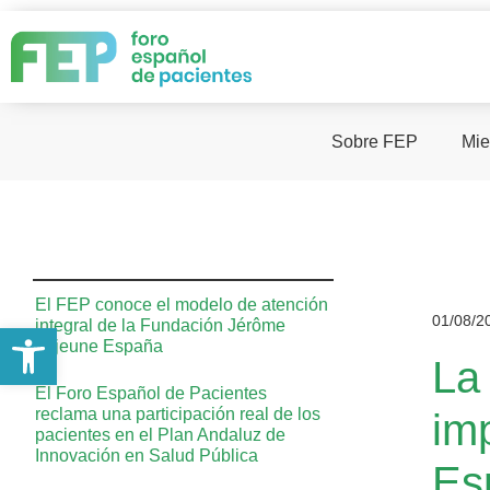
Sobre FEP
Mie
El FEP conoce el modelo de atención
01/08/2
integral de la Fundación Jérôme
Abrir barra de herramientas
Lejeune España
La
El Foro Español de Pacientes
reclama una participación real de los
im
pacientes en el Plan Andaluz de
Innovación en Salud Pública
Es