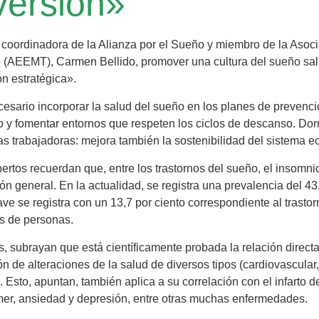
versión»
 coordinadora de la Alianza por el Sueño y miembro de la Asoc
 (AEEMT), Carmen Bellido, promover una cultura del sueño salu
ón estratégica».
esario incorporar la salud del sueño en los planes de prevenció
y fomentar entornos que respeten los ciclos de descanso. Dormi
s trabajadoras: mejora también la sostenibilidad del sistema e
ertos recuerdan que, entre los trastornos del sueño, el insomni
ón general. En la actualidad, se registra una prevalencia del 4
ve se registra con un 13,7 por ciento correspondiente al trasto
s de personas.
 subrayan que está científicamente probada la relación directa 
ón de alteraciones de la salud de diversos tipos (cardiovascula
. Esto, apuntan, también aplica a su correlación con el infarto 
er, ansiedad y depresión, entre otras muchas enfermedades.