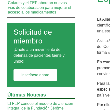
Cofares y el FEP abordan nuevas
vías de colaboración para mejorar el
acceso a los medicamentos
La Alia
científ
Solicitud de
una est
miembro
Así, la
del Con
¡Únete a un movimiento de
forma «
defensa de pacientes fuerte y
unido!
En este
promoci
convier
Inscríbete ahora
Para la
especia
Últimas Noticias
país ve
El FEP conoce el modelo de atención
Por ell
integral de la Fundación Jérôme