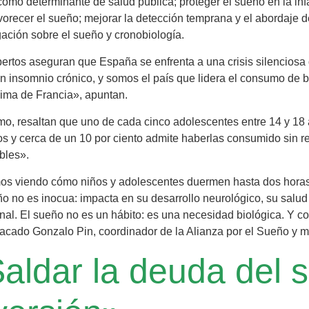
omo determinante de salud pública; proteger el sueño en la infa
vorecer el sueño; mejorar la detección temprana y el abordaje de
gación sobre el sueño y cronobiología.
ertos aseguran que España se enfrenta a una crisis silenciosa
 insomnio crónico, y somos el país que lidera el consumo de b
ima de Francia», apuntan.
o, resaltan que uno de cada cinco adolescentes entre 14 y 18 
s y cerca de un 10 por ciento admite haberlas consumido sin re
bles».
os viendo cómo niños y adolescentes duermen hasta dos hora
o no es inocua: impacta en su desarrollo neurológico, su salud
al. El sueño no es un hábito: es una necesidad biológica. Y co
acado Gonzalo Pin, coordinador de la Alianza por el Sueño y m
aldar la deuda del 