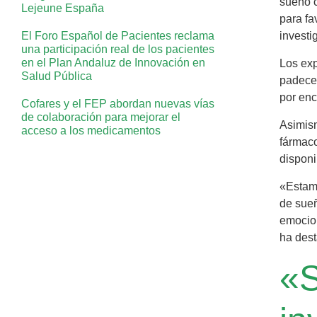
sueño c
Lejeune España
para fa
El Foro Español de Pacientes reclama
investi
una participación real de los pacientes
en el Plan Andaluz de Innovación en
Los exp
Salud Pública
padecen
por enc
Cofares y el FEP abordan nuevas vías
de colaboración para mejorar el
Asimism
acceso a los medicamentos
fármaco
disponi
«Estam
de sueñ
emocion
ha dest
«S