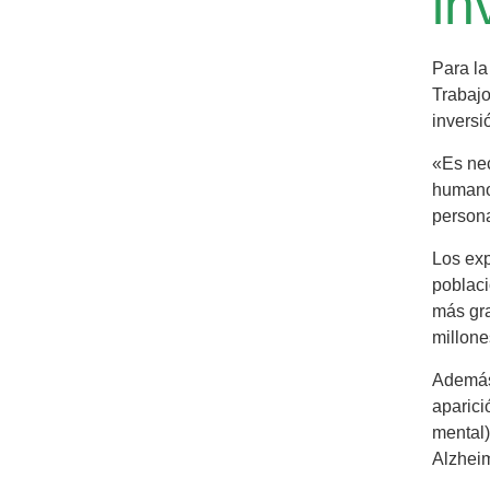
in
Para la
Trabajo
inversi
«Es nec
humano 
persona
Los exp
poblaci
más gra
millone
Además,
aparici
mental)
Alzheim