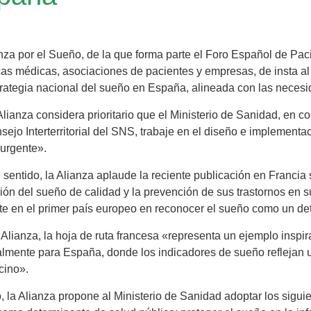
nza por el Sueño, de la que forma parte el Foro Español de P
icas médicas, asociaciones de pacientes y empresas, de insta al
rategia nacional del sueño en España, alineada con las necesi
 Alianza considera prioritario que el Ministerio de Sanidad, en
sejo Interterritorial del SNS, trabaje en el diseño e implement
urgente».
 sentido, la Alianza aplaude la reciente publicación en Francia s
ón del sueño de calidad y la prevención de sus trastornos en s
te en el primer país europeo en reconocer el sueño como un det
 Alianza, la hoja de ruta francesa «representa un ejemplo inspi
lmente para España, donde los indicadores de sueño reflejan
cino».
o, la Alianza propone al Ministerio de Sanidad adoptar los sigui