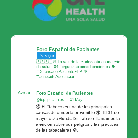
Foro Español de Pacientes
Seguir
🇪🇸🇪🇺💬 La voz de la ciudadanía en materia
de salud. 84 #organizacionesdepacientes 🗣
#DefensadelPacienteFEP 💚
#ConocetuAsociacion
Avatar
Foro Español de Pacientes
@fep_pacientes
·
31 May
🚭 El #tabaco es una de las principales
causas de #muerte prevenible 🌍. El 31 de
mayo, #DíaMundialSinTabaco, llamamos la
atención sobre sus peligros y las prácticas
de las tabacaleras 🚫.