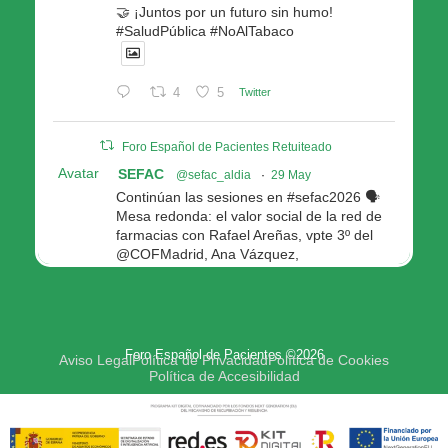
🤝 ¡Juntos por un futuro sin humo!
#SaludPública #NoAlTabaco
4
5
Twitter
Foro Español de Pacientes Retuiteado
Avatar
SEFAC
@sefac_aldia
·
29 May
Continúan las sesiones en #sefac2026 🗣️
Mesa redonda: el valor social de la red de
farmacias con Rafael Areñas, vpte 3º del
@COFMadrid, Ana Vázquez,
@fep_pacientes Galicia, Antón Acevedo, d
Consellería de Política Social e Igualdad
@Xunta
Modera: @AnaMolinero1, vpta 1ª SEFAC
Foro Español de Pacientes ©2026
4
4
Twitter
Aviso Legal
Política de Privacidad
Política de Cookies
Política de Accesibilidad
Avatar
Foro Español de Pacientes
@fep_pacientes
·
29 May