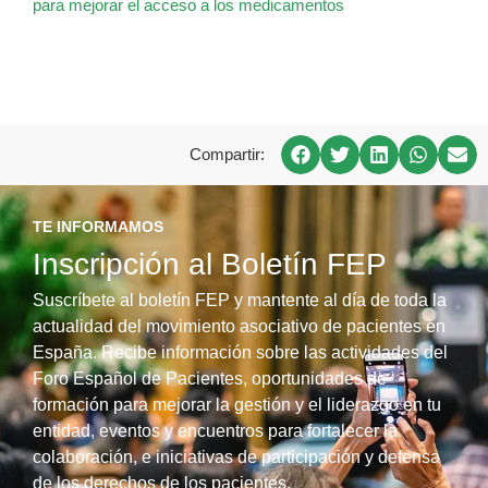
para mejorar el acceso a los medicamentos
Compartir:
TE INFORMAMOS
Inscripción al Boletín FEP
Suscríbete al boletín FEP y mantente al día de toda la
actualidad del movimiento asociativo de pacientes en
España. Recibe información sobre las actividades del
Foro Español de Pacientes, oportunidades de
formación para mejorar la gestión y el liderazgo en tu
entidad, eventos y encuentros para fortalecer la
colaboración, e iniciativas de participación y defensa
de los derechos de los pacientes.