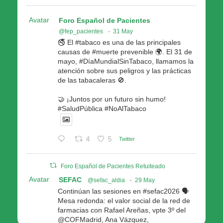
Avatar
Foro Español de Pacientes
@fep_pacientes
·
31 May
🚭 El #tabaco es una de las principales
causas de #muerte prevenible 🌍. El 31 de
mayo, #DíaMundialSinTabaco, llamamos la
atención sobre sus peligros y las prácticas
de las tabacaleras 🚫.
🤝 ¡Juntos por un futuro sin humo!
#SaludPública #NoAlTabaco
4
5
Twitter
Foro Español de Pacientes Retuiteado
Avatar
SEFAC
@sefac_aldia
·
29 May
Continúan las sesiones en #sefac2026 🗣️
Mesa redonda: el valor social de la red de
farmacias con Rafael Areñas, vpte 3º del
@COFMadrid, Ana Vázquez,