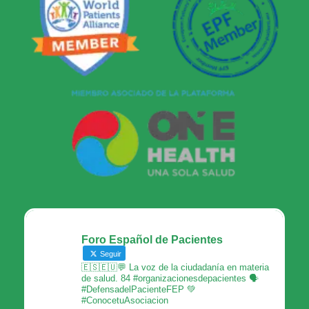
Foro Español de Pacientes
Seguir
🇪🇸🇪🇺💬 La voz de la ciudadanía en materia
de salud. 84 #organizacionesdepacientes 🗣
#DefensadelPacienteFEP 💚
#ConocetuAsociacion