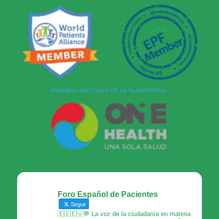
Foro Español de Pacientes
Seguir
🇪🇸🇪🇺💬 La voz de la ciudadanía en materia