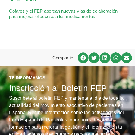
Cofares y el FEP abordan nuevas vías de colaboración
para mejorar el acceso a los medicamentos
Compartir:
TE INFORMAMOS
Inscripción al Boletín FEP
Suscríbete al boletín FEP y mantente al día de toda la
actualidad del movimiento asociativo de pacientes en
España. Recibe información sobre las actividades del
Foro Español de Pacientes, oportunidades de
formación para mejorar la gestión y el liderazgo en tu
entidad, eventos y encuentros para fortalecer la