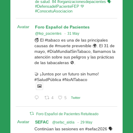
de salud. 84 #organizacionesdepacientes 🗣
#DefensadelPacienteFEP 💚
#ConocetuAsociacion
Avatar
Foro Español de Pacientes
@fep_pacientes
·
31 May
🚭 El #tabaco es una de las principales
causas de #muerte prevenible 🌍. El 31 de
mayo, #DíaMundialSinTabaco, llamamos la
atención sobre sus peligros y las prácticas
de las tabacaleras 🚫.
🤝 ¡Juntos por un futuro sin humo!
#SaludPública #NoAlTabaco
4
5
Twitter
Foro Español de Pacientes Retuiteado
Avatar
SEFAC
@sefac_aldia
·
29 May
Continúan las sesiones en #sefac2026 🗣️