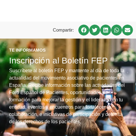
Compartir:
TE INFORMAMOS
Inscripción al Boletín FEP
Suscríbete al boletín FEP y mantente al día de toda la
actualidad del movimiento asociativo de pacientes en
España. Recibe información sobre las actividades del
Foro Español de Pacientes, oportunidades de
formación para mejorar la gestión y el liderazgo en tu
entidad, eventos y encuentros para fortalecer la
colaboración, e iniciativas de participación y defensa
de los derechos de los pacientes.