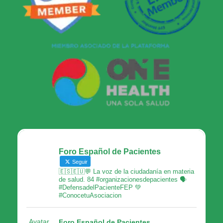
Foro Español de Pacientes
Seguir
🇪🇸🇪🇺💬 La voz de la ciudadanía en materia
de salud. 84 #organizacionesdepacientes 🗣
#DefensadelPacienteFEP 💚
#ConocetuAsociacion
Avatar
Foro Español de Pacientes