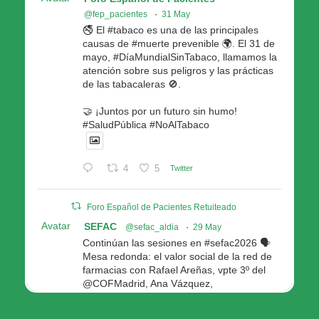
@fep_pacientes
·
31 May
🚭 El #tabaco es una de las principales
causas de #muerte prevenible 🌍. El 31 de
mayo, #DíaMundialSinTabaco, llamamos la
atención sobre sus peligros y las prácticas
de las tabacaleras 🚫.
🤝 ¡Juntos por un futuro sin humo!
#SaludPública #NoAlTabaco
4
5
Twitter
Foro Español de Pacientes Retuiteado
Avatar
SEFAC
@sefac_aldia
·
29 May
Continúan las sesiones en #sefac2026 🗣️
Mesa redonda: el valor social de la red de
farmacias con Rafael Areñas, vpte 3º del
@COFMadrid, Ana Vázquez,
@fep_pacientes Galicia, Antón Acevedo, d
Consellería de Política Social e Igualdad