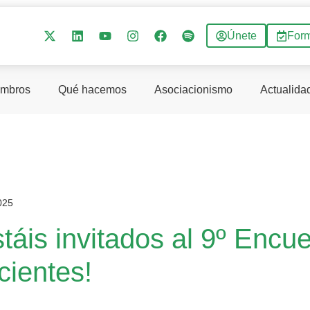
Únete
For
mbros
Qué hacemos
Asociacionismo
Actualida
025
táis invitados al 9º Encu
cientes!