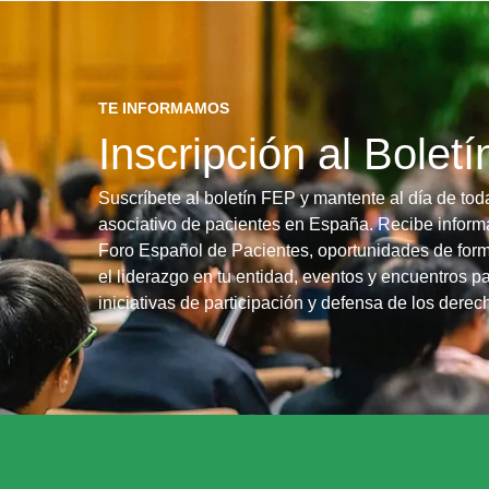
TE INFORMAMOS
Inscripción al Bolet
Suscríbete al boletín FEP y mantente al día de tod
asociativo de pacientes en España. Recibe informa
Foro Español de Pacientes, oportunidades de form
el liderazgo en tu entidad, eventos y encuentros pa
iniciativas de participación y defensa de los dere