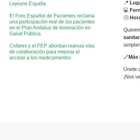
📍
Lug
Lejeune España
💻
For
El Foro Español de Pacientes reclama
🕒
Hora
una participación real de los pacientes
en el Plan Andaluz de Innovación en
Queremo
Salud Pública
sanita
simplem
Cofares y el FEP abordan nuevas vías
de colaboración para mejorar el
🔗
Más 
acceso a los medicamentos
Únete a
¡Nos ve