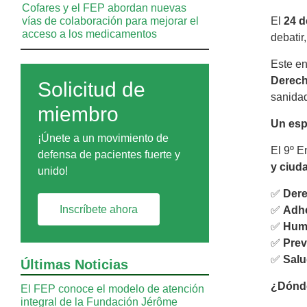
Cofares y el FEP abordan nuevas
vías de colaboración para mejorar el
El
24 d
acceso a los medicamentos
debatir
Este e
Derech
Solicitud de
sanidad
miembro
Un esp
¡Únete a un movimiento de
El 9º E
defensa de pacientes fuerte y
y ciud
unido!
✅
Dere
Inscríbete ahora
✅
Adhe
✅
Huma
✅
Prev
✅
Salu
Últimas Noticias
¿Dónde
El FEP conoce el modelo de atención
integral de la Fundación Jérôme