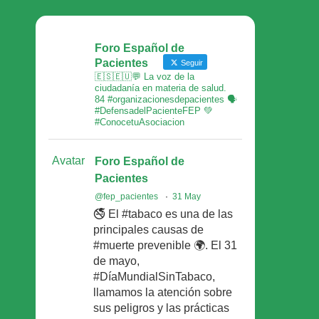
Foro Español de
Pacientes
Seguir
🇪🇸🇪🇺💬 La voz de la
ciudadanía en materia de salud.
84 #organizacionesdepacientes 🗣
#DefensadelPacienteFEP 💚
#ConocetuAsociacion
Avatar
Foro Español de
Pacientes
@fep_pacientes
·
31 May
🚭 El #tabaco es una de las
principales causas de
#muerte prevenible 🌍. El 31
de mayo,
#DíaMundialSinTabaco,
llamamos la atención sobre
sus peligros y las prácticas