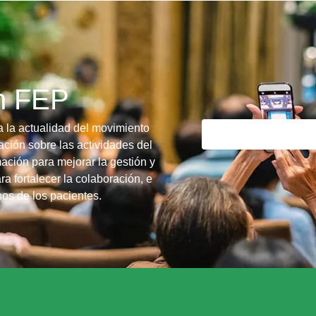
ín FEP
a la actualidad del movimiento
ción sobre las actividades del
ación para mejorar la gestión y
ra fortalecer la colaboración, e
chos de los pacientes.