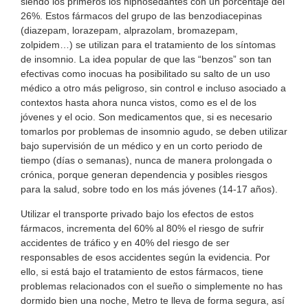
siendo los primeros los hipnosedantes con un porcentaje del
26%. Estos fármacos del grupo de las benzodiacepinas
(diazepam, lorazepam, alprazolam, bromazepam,
zolpidem…) se utilizan para el tratamiento de los síntomas
de insomnio. La idea popular de que las “benzos” son tan
efectivas como inocuas ha posibilitado su salto de un uso
médico a otro más peligroso, sin control e incluso asociado a
contextos hasta ahora nunca vistos, como es el de los
jóvenes y el ocio. Son medicamentos que, si es necesario
tomarlos por problemas de insomnio agudo, se deben utilizar
bajo supervisión de un médico y en un corto periodo de
tiempo (días o semanas), nunca de manera prolongada o
crónica, porque generan dependencia y posibles riesgos
para la salud, sobre todo en los más jóvenes (14-17 años).
Utilizar el transporte privado bajo los efectos de estos
fármacos, incrementa del 60% al 80% el riesgo de sufrir
accidentes de tráfico y en 40% del riesgo de ser
responsables de esos accidentes según la evidencia. Por
ello, si está bajo el tratamiento de estos fármacos, tiene
problemas relacionados con el sueño o simplemente no has
dormido bien una noche, Metro te lleva de forma segura, así