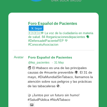
Foro Español de Pacientes
Seguir
🇪🇸🇪🇺💬 La voz de la ciudadanía en materia
de salud. 84 #organizacionesdepacientes 🗣
#DefensadelPacienteFEP 💚
#ConocetuAsociacion
Avatar
Foro Español de Pacientes
@fep_pacientes
·
31 May
🚭 El #tabaco es una de las principales
causas de #muerte prevenible 🌍. El 31 de
mayo, #DíaMundialSinTabaco, llamamos la
atención sobre sus peligros y las prácticas
de las tabacaleras 🚫.
🤝 ¡Juntos por un futuro sin humo!
#SaludPública #NoAlTabaco