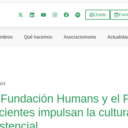
Únete
For
mbros
Qué hacemos
Asociacionismo
Actualida
023
 Fundación Humans y el 
cientes impulsan la cultu
stencial