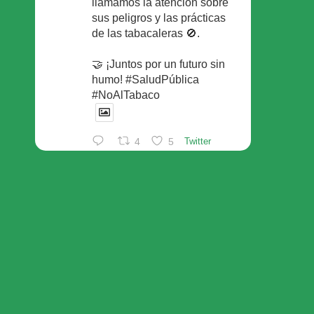
llamamos la atención sobre
sus peligros y las prácticas
de las tabacaleras 🚫.
🤝 ¡Juntos por un futuro sin
humo! #SaludPública
#NoAlTabaco
4
5
Twitter
Foro Español de Pacientes
Retuiteado
Avatar
SEFAC
@sefac_aldia
·
29 May
Continúan las sesiones en
#sefac2026 🗣️Mesa
redonda: el valor social de la
red de farmacias con Rafael