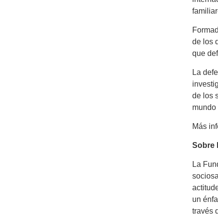
familia
Formada
de los 
que def
La defe
investi
de los 
mundo a
Más in
Sobre 
La Fund
sociosa
actitud
un énfa
través 