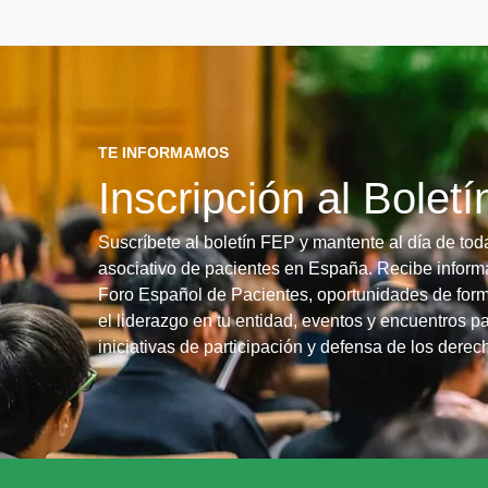
TE INFORMAMOS
Inscripción al Bolet
Suscríbete al boletín FEP y mantente al día de tod
asociativo de pacientes en España. Recibe informa
Foro Español de Pacientes, oportunidades de form
el liderazgo en tu entidad, eventos y encuentros pa
iniciativas de participación y defensa de los dere