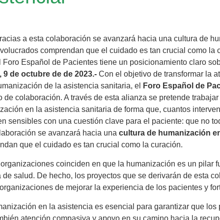
racias a esta colaboración se avanzará hacia una cultura de hu
nvolucrados comprendan que el cuidado es tan crucial como la 
l Foro Español de Pacientes tiene un posicionamiento claro so
, 9 de octubre de de
2023.-
Con el objetivo de transformar la 
umanización de la asistencia sanitaria, el
Foro Español de Pac
 de colaboración. A través de esta alianza se pretende trabajar 
ación en la asistencia sanitaria de forma que, cuantos interven
n sensibles con una cuestión clave para el paciente: que no todo
laboración se avanzará hacia una
cultura de humanización en 
dan que el cuidado es tan crucial como la curación.
rganizaciones coinciden en que la humanización es un pilar fu
 de salud. De hecho, los proyectos que se derivarán de esta co
rganizaciones de mejorar la experiencia de los pacientes y fort
anización en la asistencia es esencial para garantizar que los
mbién atención compasiva y apoyo en su camino hacia la recupe