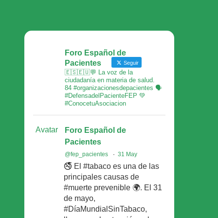
Foro Español de
Pacientes
Seguir
🇪🇸🇪🇺💬 La voz de la
ciudadanía en materia de salud.
84 #organizacionesdepacientes 🗣
#DefensadelPacienteFEP 💚
#ConocetuAsociacion
Avatar
Foro Español de
Pacientes
@fep_pacientes
·
31 May
🚭 El #tabaco es una de las
principales causas de
#muerte prevenible 🌍. El 31
de mayo,
#DíaMundialSinTabaco,