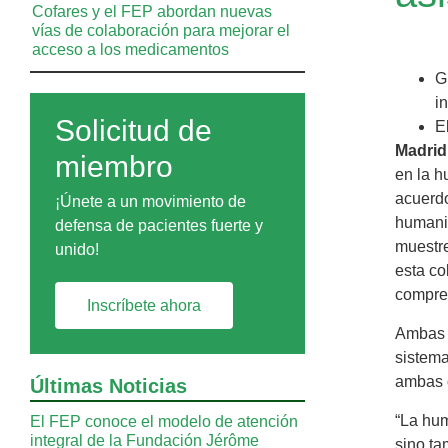
Cofares y el FEP abordan nuevas
vías de colaboración para mejorar el
acceso a los medicamentos
G
i
Solicitud de
E
Madrid
miembro
en la h
acuerdo
¡Únete a un movimiento de
humaniz
defensa de pacientes fuerte y
muestre
unido!
esta co
compren
Inscríbete ahora
Ambas o
sistema
ambas o
Últimas Noticias
“La hum
El FEP conoce el modelo de atención
integral de la Fundación Jérôme
sino ta