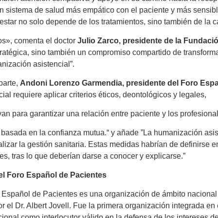
n sistema de salud más empático con el paciente y más sensib
estar no solo depende de los tratamientos, sino también de la c
os», comenta el doctor
Julio Zarco, presidente de la Fundac
ratégica, sino también un compromiso compartido de transforma
nización asistencial”.
parte,
Andoni Lorenzo Garmendia, presidente del
Foro Espa
cial requiere aplicar criterios éticos, deontológicos y legales,
van para garantizar una relación entre paciente y los profesiona
y basada en la confianza mutua.“ y añade ”La humanización asis
lizar la gestión sanitaria. Estas medidas habrían de definirse 
es, tras lo que deberían darse a conocer y explicarse.”
el Foro Español de Pacientes
 Español de Pacientes es una organización de ámbito nacional
r el Dr. Albert Jovell. Fue la primera organización integrada en
cional como interlocutor válido en la defensa de los intereses d