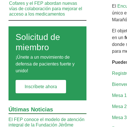
Cofares y el FEP abordan nuevas
El
Encu
vías de colaboración para mejorar el
único e
acceso a los medicamentos
Marañó
El obje
Solicitud de
en un
f
donde s
miembro
para me
¡Únete a un movimiento de
Puedes
defensa de pacientes fuerte y
unido!
Registr
Bienven
Inscríbete ahora
Mesa 1
Mesa 2:
Últimas Noticias
Mesa 3:
El FEP conoce el modelo de atención
integral de la Fundación Jérôme