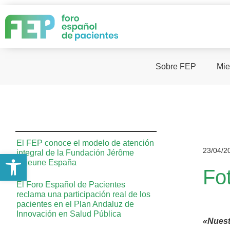
Sobre FEP
Mie
El FEP conoce el modelo de atención
23/04/2
integral de la Fundación Jérôme
Abrir barra de herramientas
Lejeune España
Fo
El Foro Español de Pacientes
reclama una participación real de los
pacientes en el Plan Andaluz de
Innovación en Salud Pública
«Nuest