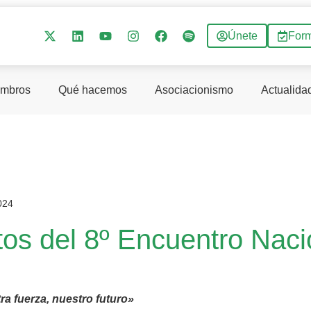
Únete
For
mbros
Qué hacemos
Asociacionismo
Actualida
024
tos del 8º Encuentro Naci
ra fuerza, nuestro futuro»