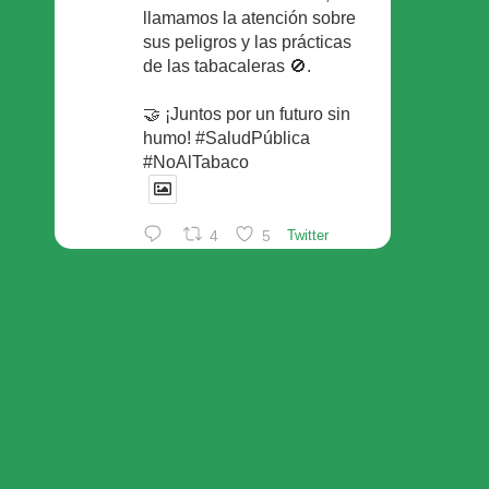
llamamos la atención sobre
sus peligros y las prácticas
de las tabacaleras 🚫.
🤝 ¡Juntos por un futuro sin
humo! #SaludPública
#NoAlTabaco
4
5
Twitter
Foro Español de Pacientes
Retuiteado
Avatar
SEFAC
@sefac_aldia
·
29 May
Continúan las sesiones en
#sefac2026 🗣️Mesa
redonda: el valor social de la
red de farmacias con Rafael