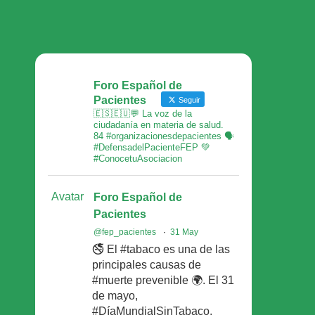
Foro Español de
Pacientes
Seguir
🇪🇸🇪🇺💬 La voz de la
ciudadanía en materia de salud.
84 #organizacionesdepacientes 🗣
#DefensadelPacienteFEP 💚
#ConocetuAsociacion
Avatar
Foro Español de
Pacientes
@fep_pacientes
·
31 May
🚭 El #tabaco es una de las
principales causas de
#muerte prevenible 🌍. El 31
de mayo,
#DíaMundialSinTabaco,