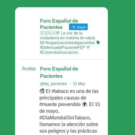
Foro Español de
Pacientes
Seguir
🇪🇸🇪🇺💬 La voz de la
ciudadanía en materia de salud.
84 #organizacionesdepacientes 🗣
#DefensadelPacienteFEP 💚
#ConocetuAsociacion
Avatar
Foro Español de
Pacientes
@fep_pacientes
·
31 May
🚭 El #tabaco es una de las
principales causas de
#muerte prevenible 🌍. El 31
de mayo,
#DíaMundialSinTabaco,
llamamos la atención sobre
sus peligros y las prácticas