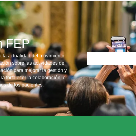
ín FEP
a la actualidad del movimiento
ción sobre las actividades del
ación para mejorar la gestión y
ra fortalecer la colaboración, e
chos de los pacientes.