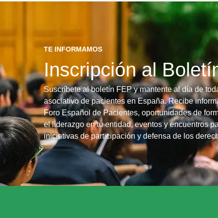
TE INFORMAMOS
Inscripción al Bolet
Suscríbete al boletín FEP y mantente al día de tod
asociativo de pacientes en España. Recibe informa
Foro Español de Pacientes, oportunidades de form
el liderazgo en tu entidad, eventos y encuentros pa
iniciativas de participación y defensa de los dere