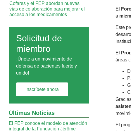
Cofares y el FEP abordan nuevas
vías de colaboración para mejorar el
El
Foro
acceso a los medicamentos
a
miemb
Este p
desarro
Solicitud de
instituc
miembro
El
Pro
¡Únete a un movimiento de
áreas 
defensa de pacientes fuerte y
D
unido!
P
G
Inscríbete ahora
C
Gracias
asiste
Últimas Noticias
movimie
El FEP conoce el modelo de atención
El prog
integral de la Fundación Jérôme