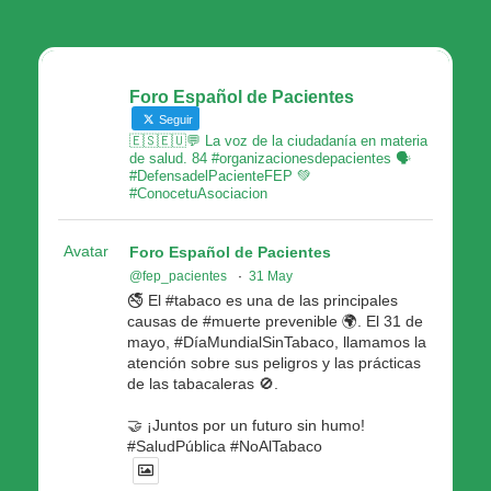
Foro Español de Pacientes
Seguir
🇪🇸🇪🇺💬 La voz de la ciudadanía en materia
de salud. 84 #organizacionesdepacientes 🗣
#DefensadelPacienteFEP 💚
#ConocetuAsociacion
Avatar
Foro Español de Pacientes
@fep_pacientes
·
31 May
🚭 El #tabaco es una de las principales
causas de #muerte prevenible 🌍. El 31 de
mayo, #DíaMundialSinTabaco, llamamos la
atención sobre sus peligros y las prácticas
de las tabacaleras 🚫.
🤝 ¡Juntos por un futuro sin humo!
#SaludPública #NoAlTabaco