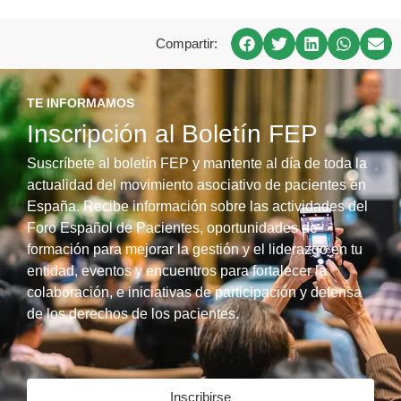
Compartir:
TE INFORMAMOS
Inscripción al Boletín FEP
Suscríbete al boletín FEP y mantente al día de toda la
actualidad del movimiento asociativo de pacientes en
España. Recibe información sobre las actividades del
Foro Español de Pacientes, oportunidades de
formación para mejorar la gestión y el liderazgo en tu
entidad, eventos y encuentros para fortalecer la
colaboración, e iniciativas de participación y defensa
de los derechos de los pacientes.
Inscribirse