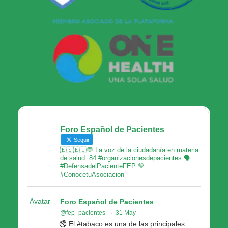
Foro Español de Pacientes
Seguir
🇪🇸🇪🇺💬 La voz de la ciudadanía en materia
de salud. 84 #organizacionesdepacientes 🗣
#DefensadelPacienteFEP 💚
#ConocetuAsociacion
Avatar
Foro Español de Pacientes
@fep_pacientes
·
31 May
🚭 El #tabaco es una de las principales