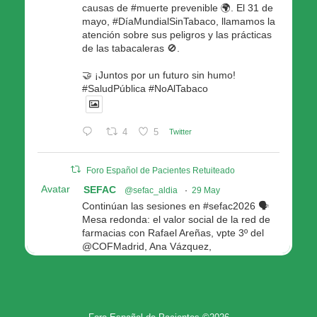
causas de #muerte prevenible 🌍. El 31 de
mayo, #DíaMundialSinTabaco, llamamos la
atención sobre sus peligros y las prácticas
de las tabacaleras 🚫.
🤝 ¡Juntos por un futuro sin humo!
#SaludPública #NoAlTabaco
4
5
Twitter
Foro Español de Pacientes Retuiteado
Avatar
SEFAC
@sefac_aldia
·
29 May
Continúan las sesiones en #sefac2026 🗣️
Mesa redonda: el valor social de la red de
farmacias con Rafael Areñas, vpte 3º del
@COFMadrid, Ana Vázquez,
@fep_pacientes Galicia, Antón Acevedo, d
Consellería de Política Social e Igualdad
@Xunta
Modera: @AnaMolinero1, vpta 1ª SEFAC