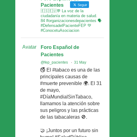
Pacientes
Seguir
🇪🇸🇪🇺💬 La voz de la
ciudadanía en materia de salud.
84 #organizacionesdepacientes 🗣
#DefensadelPacienteFEP 💚
#ConocetuAsociacion
Avatar
Foro Español de
Pacientes
@fep_pacientes
·
31 May
🚭 El #tabaco es una de las
principales causas de
#muerte prevenible 🌍. El 31
de mayo,
#DíaMundialSinTabaco,
llamamos la atención sobre
sus peligros y las prácticas
de las tabacaleras 🚫.
🤝 ¡Juntos por un futuro sin