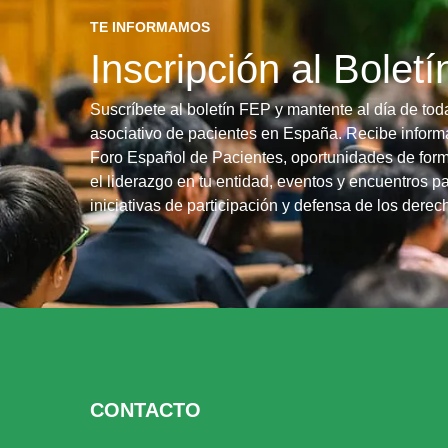
TE INFORMAMOS
Inscripción al Bolet
Suscríbete al boletín FEP y mantente al día de tod
asociativo de pacientes en España. Recibe informa
Foro Español de Pacientes, oportunidades de form
el liderazgo en tu entidad, eventos y encuentros pa
iniciativas de participación y defensa de los dere
CONTACTO