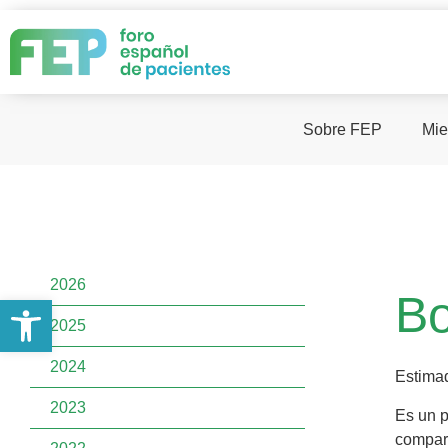
Sobre FEP
Mie
2026
Bo
Abrir barra de herramientas
2025
2024
Estima
2023
Es un p
compart