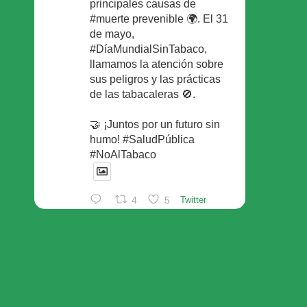
principales causas de
#muerte prevenible 🌍. El 31
de mayo,
#DíaMundialSinTabaco,
llamamos la atención sobre
sus peligros y las prácticas
de las tabacaleras 🚫.
🤝 ¡Juntos por un futuro sin
humo! #SaludPública
#NoAlTabaco
4
5
Twitter
Foro Español de Pacientes
Retuiteado
Avatar
SEFAC
@sefac_aldia
·
29 May