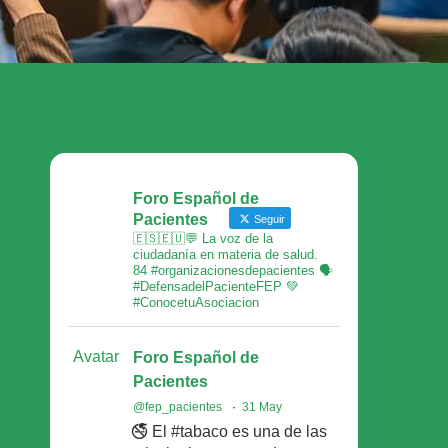
Foro Español de
Pacientes
Seguir
🇪🇸🇪🇺💬 La voz de la
ciudadanía en materia de salud.
84 #organizacionesdepacientes 🗣
#DefensadelPacienteFEP 💚
#ConocetuAsociacion
Avatar
Foro Español de
Pacientes
@fep_pacientes
·
31 May
🚭 El #tabaco es una de las