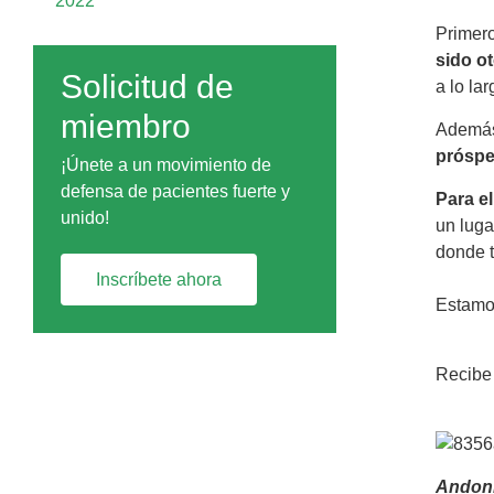
2022
Primero
sido o
Solicitud de
a lo la
miembro
Además,
próspe
¡Únete a un movimiento de
defensa de pacientes fuerte y
Para e
unido!
un luga
donde 
Inscríbete ahora
Estamos
Recibe 
Andoni