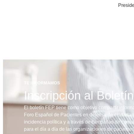
Presid
TE INFORMAMOS
Inscripción al Bolet
El boletín FEP tiene como objetivo compartir informa
Foro Español de Pacientes en defensa de ciudadano
incidencia política y a través de campañas de comun
para el día a día de las organizaciones de pacientes