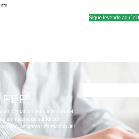
ente
Sigue leyendo aquí el 
ín FEP
ción actual sobre la actividad del
s en materia de salud, con
icación, así como información útil
.