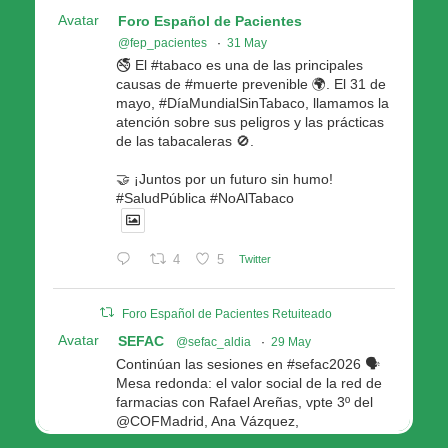
Avatar
Foro Español de Pacientes
@fep_pacientes
·
31 May
🚭 El #tabaco es una de las principales
causas de #muerte prevenible 🌍. El 31 de
mayo, #DíaMundialSinTabaco, llamamos la
atención sobre sus peligros y las prácticas
de las tabacaleras 🚫.
🤝 ¡Juntos por un futuro sin humo!
#SaludPública #NoAlTabaco
4
5
Twitter
Foro Español de Pacientes Retuiteado
Avatar
SEFAC
@sefac_aldia
·
29 May
Continúan las sesiones en #sefac2026 🗣️
Mesa redonda: el valor social de la red de
farmacias con Rafael Areñas, vpte 3º del
@COFMadrid, Ana Vázquez,
@fep_pacientes Galicia, Antón Acevedo, d