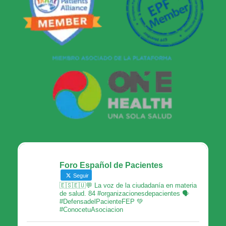
Foro Español de Pacientes
Seguir
🇪🇸🇪🇺💬 La voz de la ciudadanía en materia
de salud. 84 #organizacionesdepacientes 🗣
#DefensadelPacienteFEP 💚
#ConocetuAsociacion