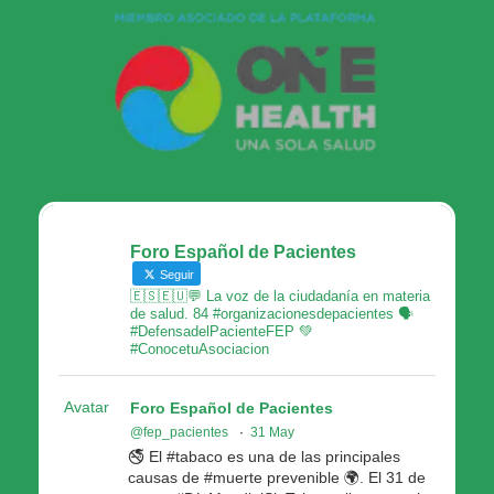
Foro Español de Pacientes
Seguir
🇪🇸🇪🇺💬 La voz de la ciudadanía en materia
de salud. 84 #organizacionesdepacientes 🗣
#DefensadelPacienteFEP 💚
#ConocetuAsociacion
Avatar
Foro Español de Pacientes
@fep_pacientes
·
31 May
🚭 El #tabaco es una de las principales
causas de #muerte prevenible 🌍. El 31 de