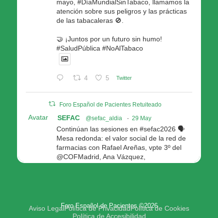
mayo, #DíaMundialSinTabaco, llamamos la
atención sobre sus peligros y las prácticas
de las tabacaleras 🚫.
🤝 ¡Juntos por un futuro sin humo!
#SaludPública #NoAlTabaco
4
5
Twitter
Foro Español de Pacientes Retuiteado
Avatar
SEFAC
@sefac_aldia
·
29 May
Continúan las sesiones en #sefac2026 🗣️
Mesa redonda: el valor social de la red de
farmacias con Rafael Areñas, vpte 3º del
@COFMadrid, Ana Vázquez,
@fep_pacientes Galicia, Antón Acevedo, d
Consellería de Política Social e Igualdad
@Xunta
Modera: @AnaMolinero1, vpta 1ª SEFAC
Foro Español de Pacientes ©2026
4
4
Twitter
Aviso Legal
Política de Privacidad
Política de Cookies
Política de Accesibilidad