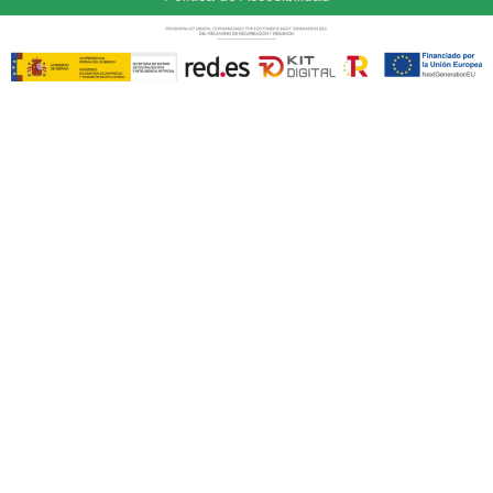
Avatar
Foro Español de Pacientes
@fep_pacientes
·
29 May
🟢Hoy Antonio Manfredi, delegado del FEP,
participa en la Mesa: Comunicar One
Health: los medios y la responsabilidad
social de informar sobre salud y medio
ambiente, del III Congreso Nacional One
Health en acción, conectando ideas,
personas y soluciones
1
2
Twitter
Avatar
Foro Español de Pacientes
@fep_pacientes
·
29 May
🟢En “Más Salud, Menos Riesgos”
analizaremos el impacto del estrés en el
desarrollo de enfermedades crónicas
🗣️ Dra. Marina Díaz Marsá y Manuel