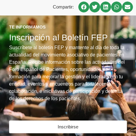
Compartir:
TE INFORMAMOS
Inscripción al Boletín FEP
Suscríbete al boletín FEP y mantente al día de toda la
actualidad del movimiento asociativo de pacientes en
España. Recibe información sobre las actividades del
Foro Español de Pacientes, oportunidades de
formación para mejorar la gestión y el liderazgo en tu
entidad, eventos y encuentros para fortalecer la
colaboración, e iniciativas de participación y defensa
de los derechos de los pacientes.
Inscribirse