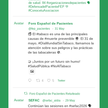
de salud. 84 #organizacionesdepacientes 🗣
#DefensadelPacienteFEP 💚
#ConocetuAsociacion
Avatar
Foro Español de Pacientes
@fep_pacientes
·
31 May
🚭 El #tabaco es una de las principales
causas de #muerte prevenible 🌍. El 31 de
mayo, #DíaMundialSinTabaco, llamamos la
atención sobre sus peligros y las prácticas
de las tabacaleras 🚫.
🤝 ¡Juntos por un futuro sin humo!
#SaludPública #NoAlTabaco
4
5
Twitter
Foro Español de Pacientes Retuiteado
Avatar
SEFAC
@sefac_aldia
·
29 May
Continúan las sesiones en #sefac2026 🗣️