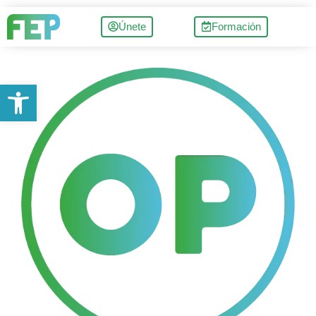
Únete
Formación
Abrir barra de herramientas