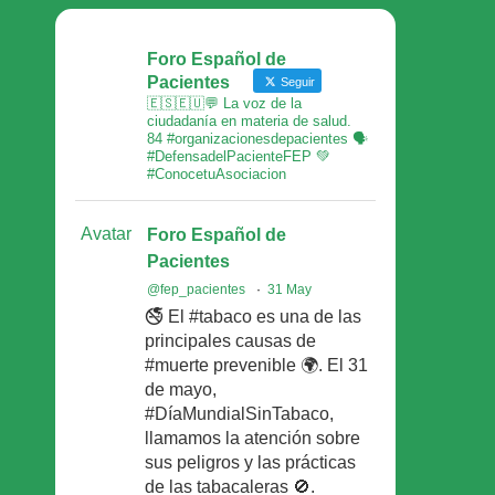
Foro Español de
Pacientes
Seguir
🇪🇸🇪🇺💬 La voz de la
ciudadanía en materia de salud.
84 #organizacionesdepacientes 🗣
#DefensadelPacienteFEP 💚
#ConocetuAsociacion
Avatar
Foro Español de
Pacientes
@fep_pacientes
·
31 May
🚭 El #tabaco es una de las
principales causas de
#muerte prevenible 🌍. El 31
de mayo,
#DíaMundialSinTabaco,
llamamos la atención sobre
sus peligros y las prácticas
de las tabacaleras 🚫.