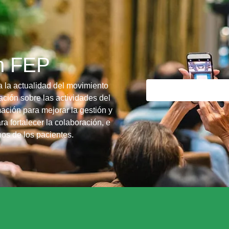
ín FEP
a la actualidad del movimiento
ción sobre las actividades del
ación para mejorar la gestión y
ra fortalecer la colaboración, e
chos de los pacientes.