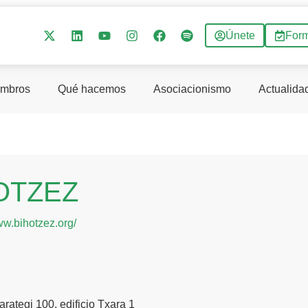
Únete
For
mbros
Qué hacemos
Asociacionismo
Actualida
OTZEZ
ww.bihotzez.org/
rategi 100, edificio Txara 1