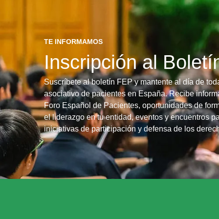
TE INFORMAMOS
Inscripción al Bolet
Suscríbete al boletín FEP y mantente al día de tod
asociativo de pacientes en España. Recibe informa
Foro Español de Pacientes, oportunidades de form
el liderazgo en tu entidad, eventos y encuentros pa
iniciativas de participación y defensa de los dere