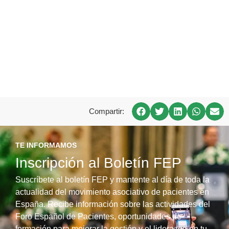
Compartir:
TE INFORMAMOS
Inscripción al Boletín FEP
Suscríbete al boletín FEP y mantente al día de toda la
actualidad del movimiento asociativo de pacientes en
España. Recibe información sobre las actividades del
Foro Español de Pacientes, oportunidades de
formación para mejorar la gestión y el liderazgo en tu