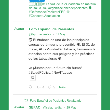
🇪🇸🇪🇺💬 La voz de la ciudadanía en materia
de salud. 84 #organizacionesdepacientes 🗣
#DefensadelPacienteFEP 💚
#ConocetuAsociacion
Avatar
Foro Español de Pacientes
@fep_pacientes
·
31 May
🚭 El #tabaco es una de las principales
causas de #muerte prevenible 🌍. El 31 de
mayo, #DíaMundialSinTabaco, llamamos la
atención sobre sus peligros y las prácticas
de las tabacaleras 🚫.
🤝 ¡Juntos por un futuro sin humo!
#SaludPública #NoAlTabaco
4
5
Twitter
Foro Español de Pacientes Retuiteado
Avatar
SEFAC
@sefac_aldia
·
29 May