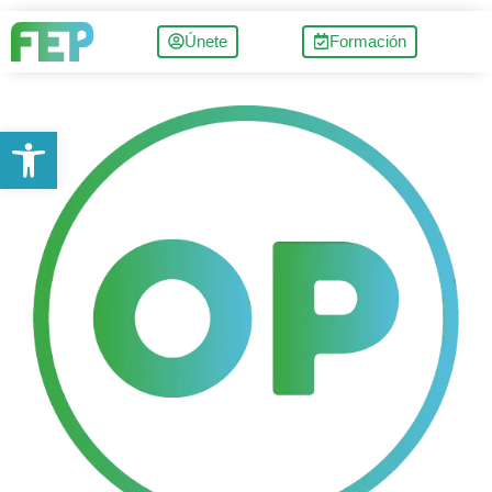
Únete
Formación
Abrir barra de herramientas