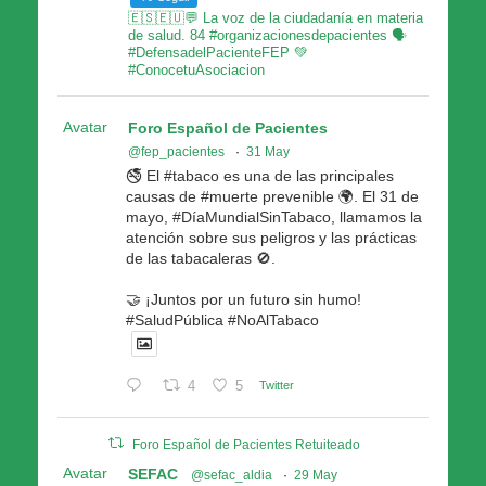
🇪🇸🇪🇺💬 La voz de la ciudadanía en materia
de salud. 84 #organizacionesdepacientes 🗣
#DefensadelPacienteFEP 💚
#ConocetuAsociacion
Avatar
Foro Español de Pacientes
@fep_pacientes
·
31 May
🚭 El #tabaco es una de las principales
causas de #muerte prevenible 🌍. El 31 de
mayo, #DíaMundialSinTabaco, llamamos la
atención sobre sus peligros y las prácticas
de las tabacaleras 🚫.
🤝 ¡Juntos por un futuro sin humo!
#SaludPública #NoAlTabaco
4
5
Twitter
Foro Español de Pacientes Retuiteado
Avatar
SEFAC
@sefac_aldia
·
29 May