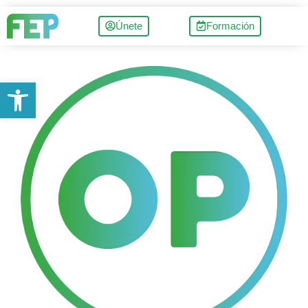
Únete
Formación
Abrir barra de herramientas