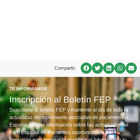
Compartir:
TE INFORMAMOS
Inscripción al Boletín FEP
Suscríbete al boletín FEP y mantente al día de toda la
actualidad del movimiento asociativo de pacientes en
España. Recibe información sobre las actividades del
Foro Español de Pacientes, oportunidades de
formación para mejorar la gestión y el liderazgo en tu