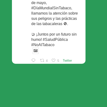
de mayo,
#DíaMundialSinTabaco,
llamamos la atención sobre
sus peligros y las prácticas
de las tabacaleras 🚫.
🤝 ¡Juntos por un futuro sin
humo! #SaludPública
#NoAlTabaco
4
5
Twitter
Foro Español de Pacientes
Retuiteado
Avatar
SEFAC
@sefac_aldia
·
29 May
Continúan las sesiones en
#sefac2026 🗣️Mesa