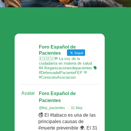
Foro Español de
Pacientes
Seguir
🇪🇸🇪🇺💬 La voz de la
ciudadanía en materia de salud.
84 #organizacionesdepacientes 🗣
#DefensadelPacienteFEP 💚
#ConocetuAsociacion
Avatar
Foro Español de
Pacientes
@fep_pacientes
·
31 May
🚭 El #tabaco es una de las
principales causas de
#muerte prevenible 🌍. El 31