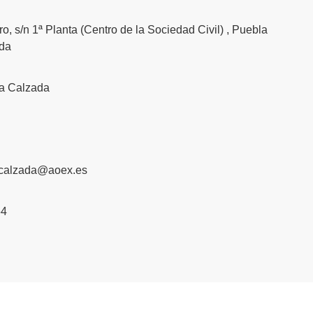
o, s/n 1ª Planta (Centro de la Sociedad Civil) , Puebla
ada
la Calzada
acalzada@aoex.es
54