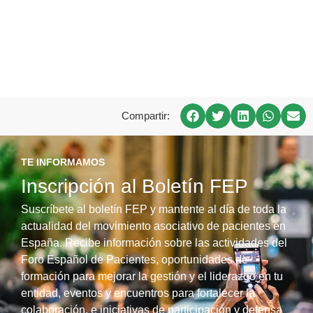
Compartir:
TE INFORMAMOS
Inscripción al Boletín FEP
Suscríbete al boletín FEP y mantente al día de toda la
actualidad del movimiento asociativo de pacientes en
España. Recibe información sobre las actividades del
Foro Español de Pacientes, oportunidades de
formación para mejorar la gestión y el liderazgo en tu
entidad, eventos y encuentros para fortalecer la
colaboración, e iniciativas de participación y defensa