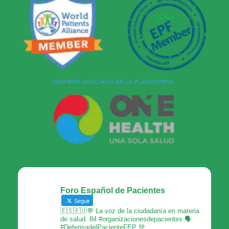
Foro Español de Pacientes
Seguir
🇪🇸🇪🇺💬 La voz de la ciudadanía en materia
de salud. 84 #organizacionesdepacientes 🗣
#DefensadelPacienteFEP 💚