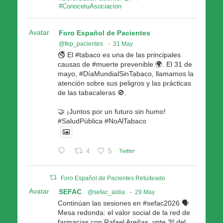
#ConocetuAsociacion
Avatar
Foro Español de Pacientes
@fep_pacientes
·
31 May
🚭 El #tabaco es una de las principales
causas de #muerte prevenible 🌍. El 31 de
mayo, #DíaMundialSinTabaco, llamamos la
atención sobre sus peligros y las prácticas
de las tabacaleras 🚫.
🤝 ¡Juntos por un futuro sin humo!
#SaludPública #NoAlTabaco
4
5
Twitter
Foro Español de Pacientes Retuiteado
Avatar
SEFAC
@sefac_aldia
·
29 May
Continúan las sesiones en #sefac2026 🗣️
Mesa redonda: el valor social de la red de
farmacias con Rafael Areñas, vpte 3º del