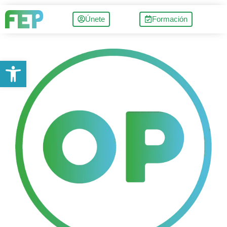
Únete
Formación
Abrir barra de herramientas