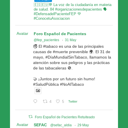
🇪🇸🇪🇺💬 La voz de la ciudadanía en materia
de salud. 84 #organizacionesdepacientes 🗣
#DefensadelPacienteFEP 💚
#ConocetuAsociacion
Avatar
Foro Español de Pacientes
@fep_pacientes
·
31 May
🚭 El #tabaco es una de las principales
causas de #muerte prevenible 🌍. El 31 de
mayo, #DíaMundialSinTabaco, llamamos la
atención sobre sus peligros y las prácticas
de las tabacaleras 🚫.
🤝 ¡Juntos por un futuro sin humo!
#SaludPública #NoAlTabaco
4
5
Twitter
Foro Español de Pacientes Retuiteado
Avatar
SEFAC
@sefac_aldia
·
29 May