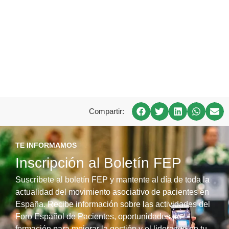
Compartir:
TE INFORMAMOS
Inscripción al Boletín FEP
Suscríbete al boletín FEP y mantente al día de toda la
actualidad del movimiento asociativo de pacientes en
España. Recibe información sobre las actividades del
Foro Español de Pacientes, oportunidades de
formación para mejorar la gestión y el liderazgo en tu