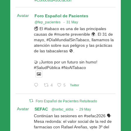
#ConocetuAsociacion
Avatar
Foro Español de Pacientes
@fep_pacientes
·
31 May
🚭 El #tabaco es una de las principales
causas de #muerte prevenible 🌍. El 31 de
mayo, #DíaMundialSinTabaco, llamamos la
atención sobre sus peligros y las prácticas
de las tabacaleras 🚫.
🤝 ¡Juntos por un futuro sin humo!
#SaludPública #NoAlTabaco
4
5
Twitter
Foro Español de Pacientes Retuiteado
Avatar
SEFAC
@sefac_aldia
·
29 May
Continúan las sesiones en #sefac2026 🗣️
Mesa redonda: el valor social de la red de
farmacias con Rafael Areñas, vpte 3º del