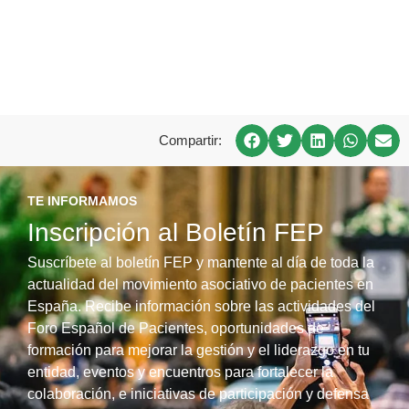
Compartir:
TE INFORMAMOS
Inscripción al Boletín FEP
Suscríbete al boletín FEP y mantente al día de toda la
actualidad del movimiento asociativo de pacientes en
España. Recibe información sobre las actividades del
Foro Español de Pacientes, oportunidades de
formación para mejorar la gestión y el liderazgo en tu
entidad, eventos y encuentros para fortalecer la
colaboración, e iniciativas de participación y defensa