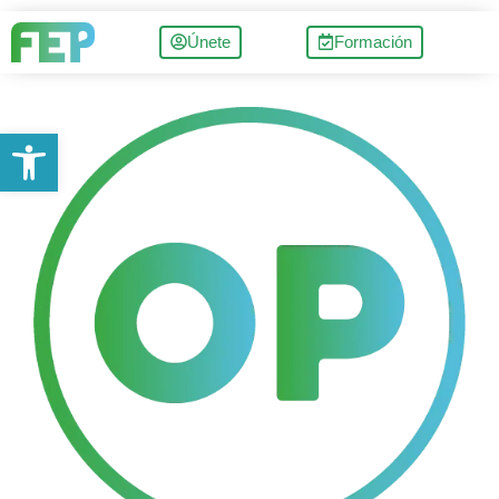
Únete
Formación
Abrir barra de herramientas