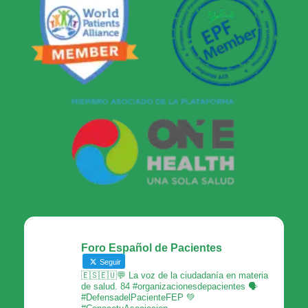
Foro Español de Pacientes
Seguir
🇪🇸🇪🇺💬 La voz de la ciudadanía en materia
de salud. 84 #organizacionesdepacientes 🗣
#DefensadelPacienteFEP 💚