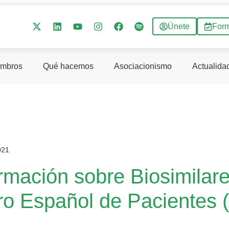
Únete
For
mbros
Qué hacemos
Asociacionismo
Actualida
021
rmación sobre Biosimilare
ro Español de Pacientes 