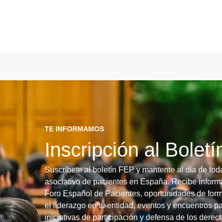
TE INFORMAMOS
Inscripción al Bolet
Suscríbete al boletín FEP y mantente al día de tod
asociativo de pacientes en España. Recibe informa
Foro Español de Pacientes, oportunidades de form
el liderazgo en tu entidad, eventos y encuentros pa
iniciativas de participación y defensa de los dere