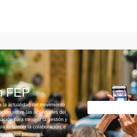
ín FEP
a la actualidad del movimiento
ción sobre las actividades del
ación para mejorar la gestión y
ra fortalecer la colaboración, e
chos de los pacientes.