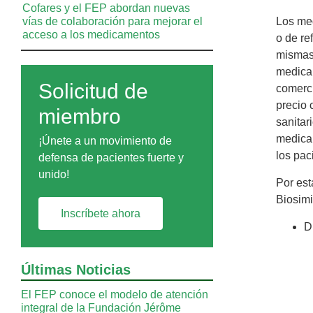
Cofares y el FEP abordan nuevas
vías de colaboración para mejorar el
Los med
acceso a los medicamentos
o de re
mismas 
medicam
Solicitud de
comerci
precio 
miembro
sanitar
medicam
¡Únete a un movimiento de
los pac
defensa de pacientes fuerte y
unido!
Por est
Biosimi
Inscríbete ahora
D
Últimas Noticias
El FEP conoce el modelo de atención
integral de la Fundación Jérôme