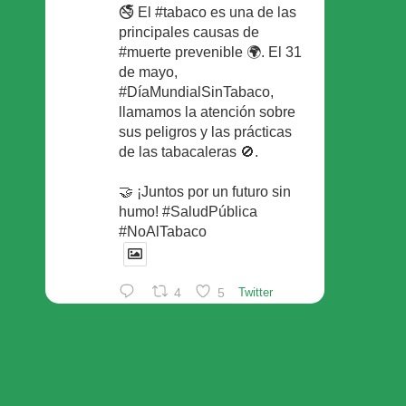
🚭 El #tabaco es una de las
principales causas de
#muerte prevenible 🌍. El 31
de mayo,
#DíaMundialSinTabaco,
llamamos la atención sobre
sus peligros y las prácticas
de las tabacaleras 🚫.
🤝 ¡Juntos por un futuro sin
humo! #SaludPública
#NoAlTabaco
4
5
Twitter
Foro Español de Pacientes
Retuiteado
Avatar
SEFAC
@sefac_aldia
·