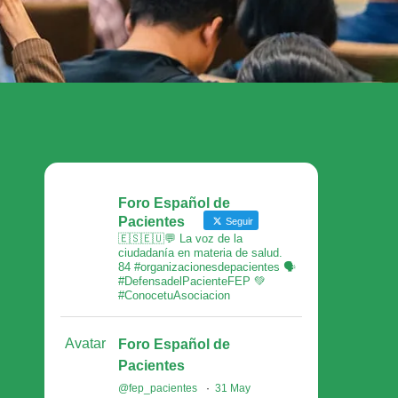
Foro Español de
Pacientes
Seguir
🇪🇸🇪🇺💬 La voz de la
ciudadanía en materia de salud.
84 #organizacionesdepacientes 🗣
#DefensadelPacienteFEP 💚
#ConocetuAsociacion
Avatar
Foro Español de
Pacientes
@fep_pacientes
·
31 May