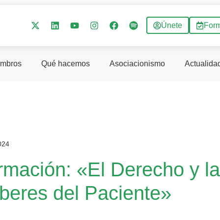
Únete
For
mbros
Qué hacemos
Asociacionismo
Actualida
024
rmación: «El Derecho y l
beres del Paciente»