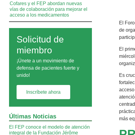
Cofares y el FEP abordan nuevas
vías de colaboración para mejorar el
acceso a los medicamentos
El For
de orga
Solicitud de
particip
miembro
El prim
miércol
¡Únete a un movimiento de
organiz
defensa de pacientes fuerte y
unido!
Es cruc
fortale
acceso 
Inscríbete ahora
atenció
centrad
práctic
Últimas Noticias
más equ
El FEP conoce el modelo de atención
PR
integral de la Fundación Jérôme