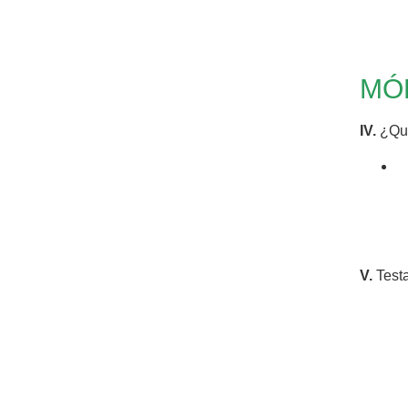
MÓD
IV.
¿Qué
V.
Testa