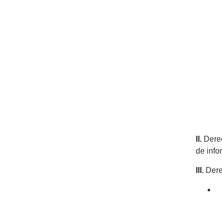
II.
Derec
de info
III.
Derec