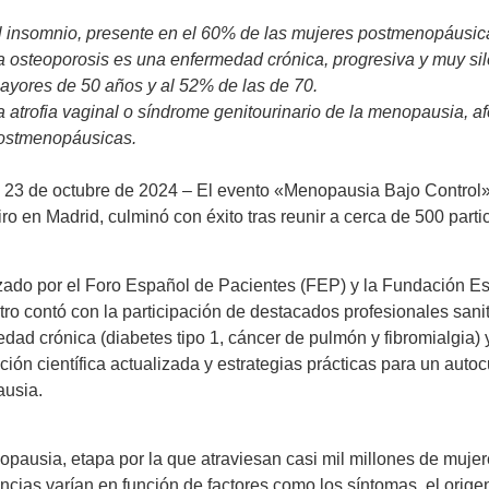
l insomnio, presente en el 60% de las mujeres postmenopáusica
a osteoporosis es una enfermedad crónica, progresiva y muy si
ayores de 50 años y al 52% de las de 70.
a atrofia vaginal o síndrome genitourinario de la menopausia, 
ostmenopáusicas.
 23 de octubre de 2024 – El evento «Menopausia Bajo Control»
iro en Madrid, culminó con éxito tras reunir a cerca de 500 part
ado por el Foro Español de Pacientes (FEP) y la Fundación Es
ro contó con la participación de destacados profesionales sani
dad crónica (diabetes tipo 1, cáncer de pulmón y fibromialgia)
ción científica actualizada y estrategias prácticas para un auto
usia.
pausia, etapa por la que atraviesan casi mil millones de mujer
ncias varían en función de factores como los síntomas, el origen