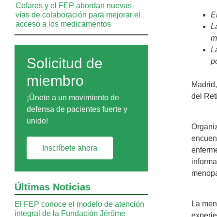
Cofares y el FEP abordan nuevas
vías de colaboración para mejorar el
E
acceso a los medicamentos
L
m
L
Solicitud de
p
miembro
Madrid,
del Ret
¡Únete a un movimiento de
defensa de pacientes fuerte y
unido!
Organiz
encuent
Inscríbete ahora
enferme
informa
menopa
Últimas Noticias
La meno
El FEP conoce el modelo de atención
integral de la Fundación Jérôme
experie