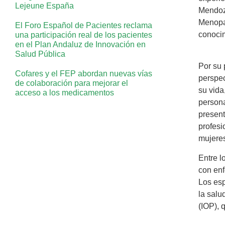
Lejeune España
Mendoza
Menopa
El Foro Español de Pacientes reclama
conocim
una participación real de los pacientes
en el Plan Andaluz de Innovación en
Salud Pública
Por su 
Cofares y el FEP abordan nuevas vías
perspec
de colaboración para mejorar el
su vida
acceso a los medicamentos
persona
present
profesi
mujeres
Entre l
con enf
Los esp
la salu
(IOP), 