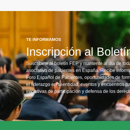
TE INFORMAMOS
Inscripción al Bolet
Suscríbete al boletín FEP y mantente al día de tod
asociativo de pacientes en España. Recibe informa
Foro Español de Pacientes, oportunidades de form
el liderazgo en tu entidad, eventos y encuentros pa
iniciativas de participación y defensa de los dere