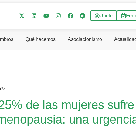
Únete
For
mbros
Qué hacemos
Asociacionismo
Actualida
024
 25% de las mujeres sufre
 menopausia: una urgenci