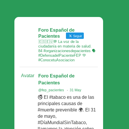
Foro Español de
Pacientes
Seguir
🇪🇸🇪🇺💬 La voz de la
ciudadanía en materia de salud.
84 #organizacionesdepacientes 🗣
#DefensadelPacienteFEP 💚
#ConocetuAsociacion
Avatar
Foro Español de
Pacientes
@fep_pacientes
·
31 May
🚭 El #tabaco es una de las
principales causas de
#muerte prevenible 🌍. El 31
de mayo,
#DíaMundialSinTabaco,
llamamos la atención sobre