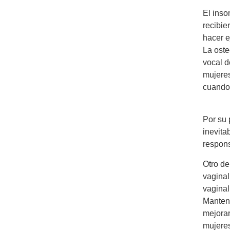
El inso
recibie
hacer e
La oste
vocal d
mujeres
cuando 
Por su 
inevita
respons
Otro de
vaginal
vaginal
Mantene
mejorar
mujeres