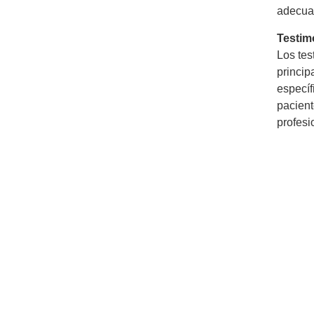
adecuad
Testim
Los tes
princip
específ
pacient
profesi