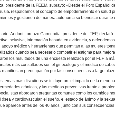
, presidente de la FEEM, subrayó: «Desde el Foro Español de 
usia, respaldamos el concepto de empoderamiento en salud pr
ientos y gestionen de manera autónoma su bienestar durante 
parte, Andoni Lorenzo Garmendia, presidente del FEP, declaró
tiva inclusiva, información basada en evidencia, y defendemos 
, apoyo médico y herramientas que permitan a las mujeres toma
lizados cuando sea necesario combatir el estigma para mejorar 
aron los resultados de una encuesta realizada por el FEP a m
onales más consultados son el ginecólogo y el médico de cabece
 manifiestan preocupación por las consecuencias a largo plazo
os temas más discutidos se incluyeron: el impacto de la menopau
ermedades crónicas, y las medidas preventivas frente a proble
ecialistas abordaron preguntas comunes como los cambios hor
d ósea y cardiovascular, el sueño, el estado de ánimo y la sex
que aparece antes de los 40 años, junto con sus consecuencias