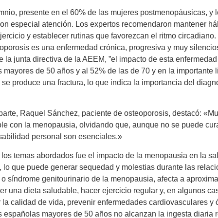
mnio, presente en el 60% de las mujeres postmenopáusicas, y 
ron especial atención. Los expertos recomendaron mantener há
jercicio y establecer rutinas que favorezcan el ritmo circadiano.
oporosis es una enfermedad crónica, progresiva y muy silencios
e la junta directiva de la AEEM, ”el impacto de esta enfermedad
 mayores de 50 años y al 52% de las de 70 y en la importante l
se produce una fractura, lo que indica la importancia del diagnós
parte, Raquel Sánchez, paciente de osteoporosis, destacó: «M
ble con la menopausia, olvidando que, aunque no se puede curar
abilidad personal son esenciales.»
 los temas abordados fue el impacto de la menopausia en la sal
, lo que puede generar sequedad y molestias durante las relac
 o síndrome genitourinario de la menopausia, afecta a aproxi
r una dieta saludable, hacer ejercicio regular y, en algunos ca
 la calidad de vida, prevenir enfermedades cardiovasculares y 
 españolas mayores de 50 años no alcanzan la ingesta diaria