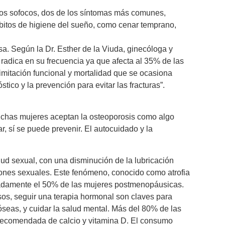
los sofocos, dos de los síntomas más comunes,
bitos de higiene del sueño, como cenar temprano,
a. Según la Dr. Esther de la Viuda, ginecóloga y
 radica en su frecuencia ya que afecta al 35% de las
imitación funcional y mortalidad que se ocasiona
tico y la prevención para evitar las fracturas”.
uchas mujeres aceptan la osteoporosis como algo
, sí se puede prevenir. El autocuidado y la
ud sexual, con una disminución de la lubricación
iones sexuales. Este fenómeno, conocido como atrofia
madamente el 50% de las mujeres postmenopáusicas.
sos, seguir una terapia hormonal son claves para
óseas, y cuidar la salud mental. Más del 80% de las
 recomendada de calcio y vitamina D. El consumo