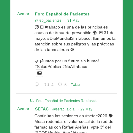
Avatar
Foro Español de Pacientes
@fep_pacientes
·
31 May
🚭 El #tabaco es una de las principales
causas de #muerte prevenible 🌍. El 31 de
mayo, #DíaMundialSinTabaco, llamamos la
atención sobre sus peligros y las prácticas
de las tabacaleras 🚫.
🤝 ¡Juntos por un futuro sin humo!
#SaludPública #NoAlTabaco
4
5
Twitter
Foro Español de Pacientes Retuiteado
Avatar
SEFAC
@sefac_aldia
·
29 May
Continúan las sesiones en #sefac2026 🗣️
Mesa redonda: el valor social de la red de
farmacias con Rafael Areñas, vpte 3º del
@COFMadrid, Ana Vázquez,