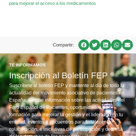
para mejorar el acceso a los medicamentos
Compartir:
TE INFORMAMOS
Inscripción al Boletín FEP
Suscríbete al boletín FEP y mantente al día de toda la
actualidad del movimiento asociativo de pacientes en
España. Recibe información sobre las actividades del
Foro Español de Pacientes, oportunidades de
formación para mejorar la gestión y el liderazgo en tu
entidad, eventos y encuentros para fortalecer la
colaboración, e iniciativas de participación y defensa