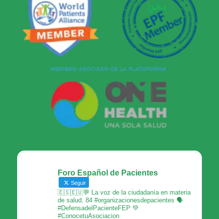
Foro Español de Pacientes
Seguir
🇪🇸🇪🇺💬 La voz de la ciudadanía en materia
de salud. 84 #organizacionesdepacientes 🗣
#DefensadelPacienteFEP 💚
#ConocetuAsociacion