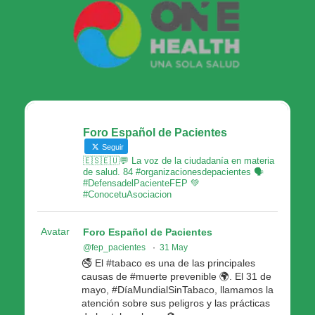
Foro Español de Pacientes
Seguir
🇪🇸🇪🇺💬 La voz de la ciudadanía en materia
de salud. 84 #organizacionesdepacientes 🗣
#DefensadelPacienteFEP 💚
#ConocetuAsociacion
Avatar
Foro Español de Pacientes
@fep_pacientes
·
31 May
🚭 El #tabaco es una de las principales
causas de #muerte prevenible 🌍. El 31 de
mayo, #DíaMundialSinTabaco, llamamos la
atención sobre sus peligros y las prácticas