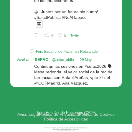
de las tabacaleras 🚫.
🤝 ¡Juntos por un futuro sin humo!
#SaludPública #NoAlTabaco
4
5
Twitter
Foro Español de Pacientes Retuiteado
Avatar
SEFAC
@sefac_aldia
·
29 May
Continúan las sesiones en #sefac2026 🗣️
Mesa redonda: el valor social de la red de
farmacias con Rafael Areñas, vpte 3º del
@COFMadrid, Ana Vázquez,
@fep_pacientes Galicia, Antón Acevedo, d
Consellería de Política Social e Igualdad
@Xunta
Modera: @AnaMolinero1, vpta 1ª SEFAC
Foro Español de Pacientes ©2026
4
4
Twitter
Aviso Legal
Política de Privacidad
Política de Cookies
Política de Accesibilidad
Avatar
Foro Español de Pacientes