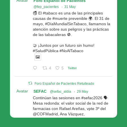
Avatar
Foro Español de Pacientes
@fep_pacientes
·
31 May
🚭 El #tabaco es una de las principales
causas de #muerte prevenible 🌍. El 31 de
mayo, #DíaMundialSinTabaco, llamamos la
atención sobre sus peligros y las prácticas
de las tabacaleras 🚫.
🤝 ¡Juntos por un futuro sin humo!
#SaludPública #NoAlTabaco
4
5
Twitter
Foro Español de Pacientes Retuiteado
Avatar
SEFAC
@sefac_aldia
·
29 May
Continúan las sesiones en #sefac2026 🗣️
Mesa redonda: el valor social de la red de
farmacias con Rafael Areñas, vpte 3º del
@COFMadrid, Ana Vázquez,
@fep_pacientes Galicia, Antón Acevedo, d
Consellería de Política Social e Igualdad