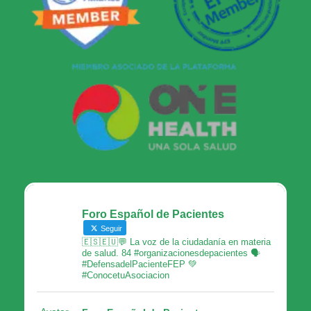
Foro Español de Pacientes
Seguir
🇪🇸🇪🇺💬 La voz de la ciudadanía en materia
de salud. 84 #organizacionesdepacientes 🗣
#DefensadelPacienteFEP 💚
#ConocetuAsociacion