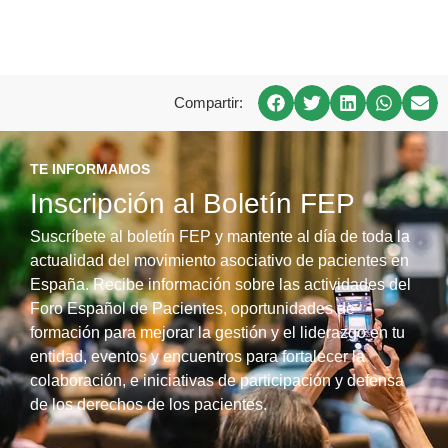
Compartir:
TE INFORMAMOS
Inscripción al Boletín FEP
Suscríbete al boletín FEP y mantente al día de toda la
actualidad del movimiento asociativo de pacientes en
España. Recibe información sobre las actividades del
Foro Español de Pacientes, oportunidades de
formación para mejorar la gestión y el liderazgo en tu
entidad, eventos y encuentros para fortalecer la
colaboración, e iniciativas de participación y defensa
de los derechos de los pacientes.