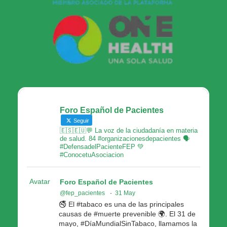
Foro Español de Pacientes
Seguir
🇪🇸🇪🇺💬 La voz de la ciudadanía en materia
de salud. 84 #organizacionesdepacientes 🗣
#DefensadelPacienteFEP 💚
#ConocetuAsociacion
Avatar
Foro Español de Pacientes
@fep_pacientes
·
31 May
🚭 El #tabaco es una de las principales
causas de #muerte prevenible 🌍. El 31 de
mayo, #DíaMundialSinTabaco, llamamos la