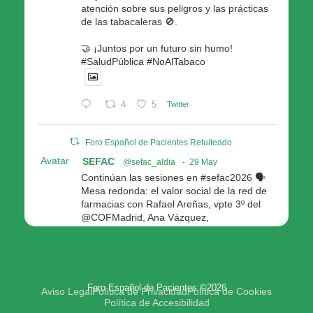
atención sobre sus peligros y las prácticas
de las tabacaleras 🚫.
🤝 ¡Juntos por un futuro sin humo!
#SaludPública #NoAlTabaco
4
5
Twitter
Foro Español de Pacientes Retuiteado
Avatar
SEFAC
@sefac_aldia
·
29 May
Continúan las sesiones en #sefac2026 🗣️
Mesa redonda: el valor social de la red de
farmacias con Rafael Areñas, vpte 3º del
@COFMadrid, Ana Vázquez,
@fep_pacientes Galicia, Antón Acevedo, d
Consellería de Política Social e Igualdad
@Xunta
Modera: @AnaMolinero1, vpta 1ª SEFAC
Foro Español de Pacientes ©2026
4
4
Twitter
Aviso Legal
Política de Privacidad
Política de Cookies
Política de Accesibilidad