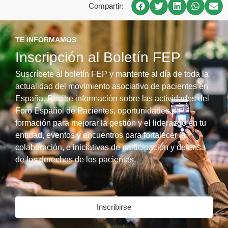
Compartir:
TE INFORMAMOS
Inscripción al Boletín FEP
Suscríbete al boletín FEP y mantente al día de toda la
actualidad del movimiento asociativo de pacientes en
España. Recibe información sobre las actividades del
Foro Español de Pacientes, oportunidades de
formación para mejorar la gestión y el liderazgo en tu
entidad, eventos y encuentros para fortalecer la
colaboración, e iniciativas de participación y defensa
de los derechos de los pacientes.
Inscribirse