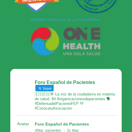
Foro Español de Pacientes
Seguir
🇪🇸🇪🇺💬 La voz de la ciudadanía en materia
de salud. 84 #organizacionesdepacientes 🗣
#DefensadelPacienteFEP 💚
#ConocetuAsociacion
Avatar
Foro Español de Pacientes
@fep_pacientes
·
31 May