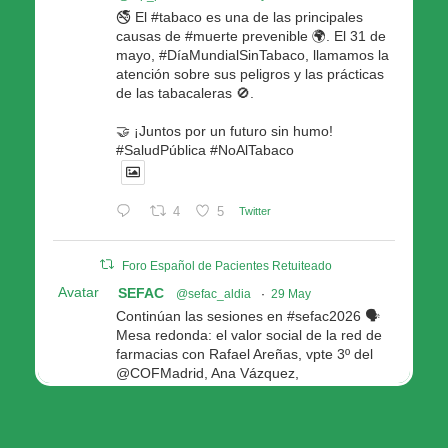
🚭 El #tabaco es una de las principales
causas de #muerte prevenible 🌍. El 31 de
mayo, #DíaMundialSinTabaco, llamamos la
atención sobre sus peligros y las prácticas
de las tabacaleras 🚫.
🤝 ¡Juntos por un futuro sin humo!
#SaludPública #NoAlTabaco
4
5
Twitter
Foro Español de Pacientes Retuiteado
Avatar
SEFAC
@sefac_aldia
·
29 May
Continúan las sesiones en #sefac2026 🗣️
Mesa redonda: el valor social de la red de
farmacias con Rafael Areñas, vpte 3º del
@COFMadrid, Ana Vázquez,
@fep_pacientes Galicia, Antón Acevedo, d
Consellería de Política Social e Igualdad
@Xunta