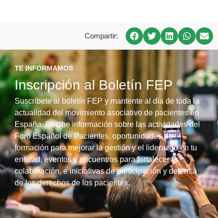
Compartir:
TE INFORMAMOS
Inscripción al Boletín FEP
Suscríbete al boletín FEP y mantente al día de toda la
actualidad del movimiento asociativo de pacientes en
España. Recibe información sobre las actividades del
Foro Español de Pacientes, oportunidades de
formación para mejorar la gestión y el liderazgo en tu
entidad, eventos y encuentros para fortalecer la
colaboración, e iniciativas de participación y defensa
de los derechos de los pacientes.