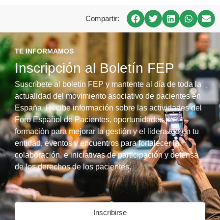
Compartir:
TE INFORMAMOS
Inscripción al Boletín FEP
Suscríbete al boletín FEP y mantente al día de toda la
actualidad del movimiento asociativo de pacientes en
España. Recibe información sobre las actividades del
Foro Español de Pacientes, oportunidades de
formación para mejorar la gestión y el liderazgo en tu
entidad, eventos y encuentros para fortalecer la
colaboración, e iniciativas de participación y defensa
de los derechos de los pacientes.
Inscribirse