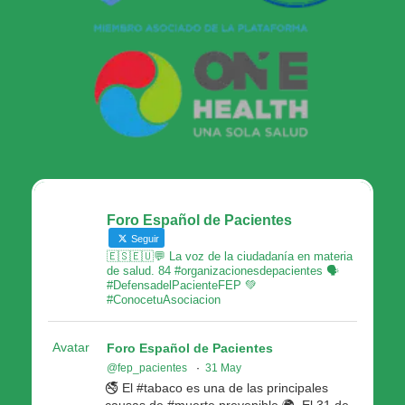
Foro Español de Pacientes
Seguir
🇪🇸🇪🇺💬 La voz de la ciudadanía en materia
de salud. 84 #organizacionesdepacientes 🗣
#DefensadelPacienteFEP 💚
#ConocetuAsociacion
Avatar
Foro Español de Pacientes
@fep_pacientes
·
31 May
🚭 El #tabaco es una de las principales