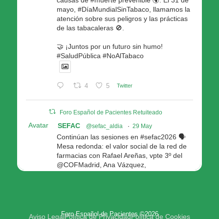
causas de #muerte prevenible 🌍. El 31 de
mayo, #DíaMundialSinTabaco, llamamos la
atención sobre sus peligros y las prácticas
de las tabacaleras 🚫.
🤝 ¡Juntos por un futuro sin humo!
#SaludPública #NoAlTabaco
4
5
Twitter
Foro Español de Pacientes Retuiteado
Avatar
SEFAC
@sefac_aldia
·
29 May
Continúan las sesiones en #sefac2026 🗣️
Mesa redonda: el valor social de la red de
farmacias con Rafael Areñas, vpte 3º del
@COFMadrid, Ana Vázquez,
@fep_pacientes Galicia, Antón Acevedo, d
Consellería de Política Social e Igualdad
@Xunta
Modera: @AnaMolinero1, vpta 1ª SEFAC
Foro Español de Pacientes ©2026
4
4
Twitter
Aviso Legal
Política de Privacidad
Política de Cookies