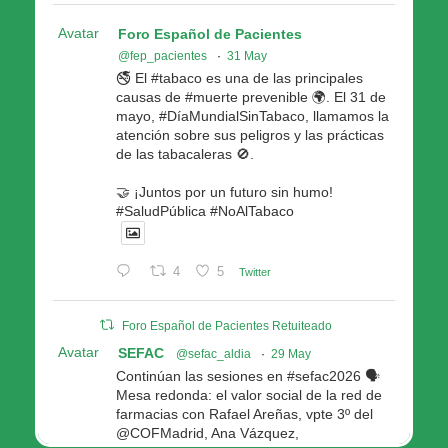
Avatar
Foro Español de Pacientes
@fep_pacientes
·
31 May
🚭 El #tabaco es una de las principales
causas de #muerte prevenible 🌍. El 31 de
mayo, #DíaMundialSinTabaco, llamamos la
atención sobre sus peligros y las prácticas
de las tabacaleras 🚫.
🤝 ¡Juntos por un futuro sin humo!
#SaludPública #NoAlTabaco
4
5
Twitter
Foro Español de Pacientes Retuiteado
Avatar
SEFAC
@sefac_aldia
·
29 May
Continúan las sesiones en #sefac2026 🗣️
Mesa redonda: el valor social de la red de
farmacias con Rafael Areñas, vpte 3º del
@COFMadrid, Ana Vázquez,