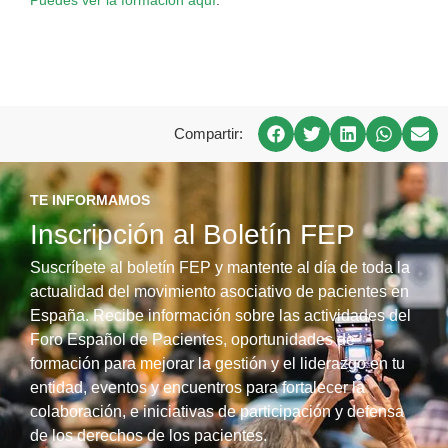
Puedes ver la formación aquí
.
Compartir:
TE INFORMAMOS
Inscripción al Boletín FEP
Suscríbete al boletín FEP y mantente al día de toda la
actualidad del movimiento asociativo de pacientes en
España. Recibe información sobre las actividades del
Foro Español de Pacientes, oportunidades de
formación para mejorar la gestión y el liderazgo en tu
entidad, eventos y encuentros para fortalecer la
colaboración, e iniciativas de participación y defensa
de los derechos de los pacientes.