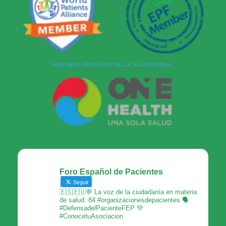
Foro Español de Pacientes
Seguir
🇪🇸🇪🇺💬 La voz de la ciudadanía en materia
de salud. 84 #organizacionesdepacientes 🗣
#DefensadelPacienteFEP 💚
#ConocetuAsociacion